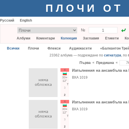
ПЛОЧИ ОТ
Русский
English
№
Албуми
Коментари
Колекция
Заглавия
Етикети
Ко
Всички
Плочи
Флекси
Аудиокасети
«Балкантон Тре
23362 албума — подреждане по
сигнатура
, по
«
«
Първа
Предишна
Х
Изпълнения на ансамбъла на
ВХА 1019
33○
12"
Т
3
2
Х
Изпълнения на ансамбъла на
ВХА 1019
33○
12"
Т
3
2