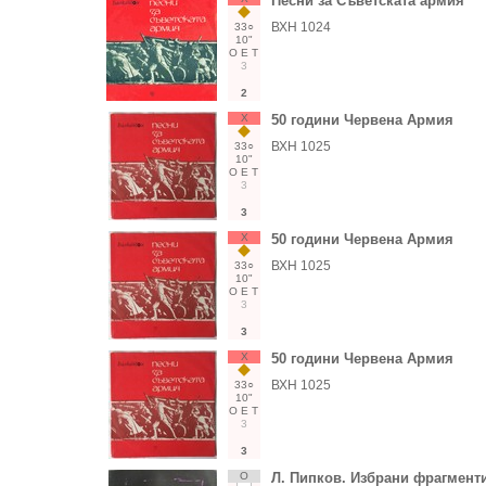
Песни за Съветската армия
ВХН 1024
33○
10"
О
Е
Т
3
2
Х
50 години Червена Армия
ВХН 1025
33○
10"
О
Е
Т
3
3
Х
50 години Червена Армия
ВХН 1025
33○
10"
О
Е
Т
3
3
Х
50 години Червена Армия
ВХН 1025
33○
10"
О
Е
Т
3
3
О
Л. Пипков. Избрани фрагменти 