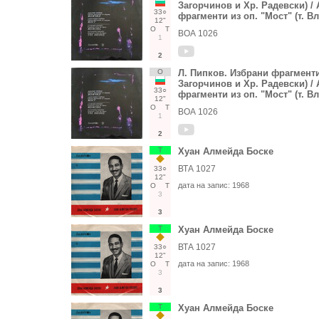
Загорчинов и Хр. Радевски) / 
33○
фрагменти из оп. "Мост" (т. В
12"
О
Т
ВОА 1026
1
2
О
Л. Пипков. Избрани фрагменти 
Загорчинов и Хр. Радевски) / 
33○
фрагменти из оп. "Мост" (т. В
12"
О
Т
ВОА 1026
1
2
Т
Хуан Алмейда Боске
ВТА 1027
33○
12"
дата на запис:
1968
О
Т
3
3
Т
Хуан Алмейда Боске
ВТА 1027
33○
12"
дата на запис:
1968
О
Т
3
3
Т
Хуан Алмейда Боске