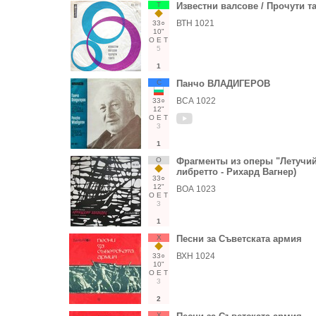
Т
Известни валсове / Прочути т
ВТН 1021
33○
10"
О
Е
Т
5
1
С
Панчо ВЛАДИГЕРОВ
ВСА 1022
33○
12"
О
Е
Т
3
1
О
Фрагменты из оперы "Летучий
либретто - Рихард Вагнер)
33○
12"
ВОА 1023
О
Е
Т
3
1
Х
Песни за Съветската армия
ВХН 1024
33○
10"
О
Е
Т
3
2
Х