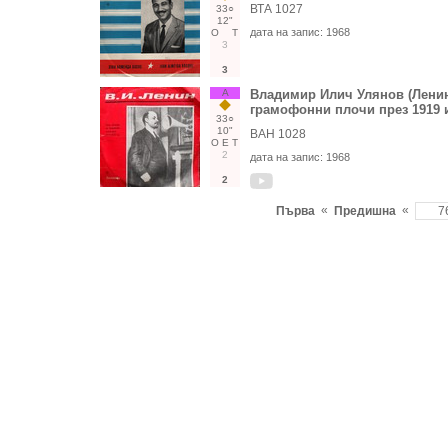
ВТА 1027
33○
12"
дата на запис:
1968
О
Т
3
3
А
Владимир Илич Улянов (Ленин)
грамофонни плочи през 1919 и 
33○
10"
ВАН 1028
О
Е
Т
2
дата на запис:
1968
2
«
«
Първа
Предишна