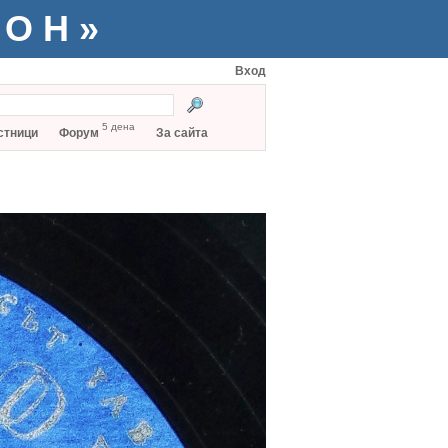
ТОН»
Вход
5 дена
стници
Форум
За сайта