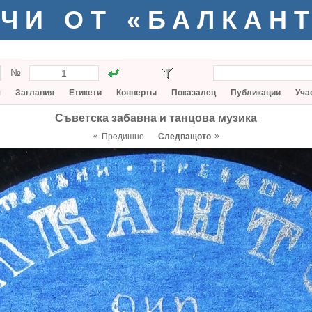
ЧИ ОТ «БАЛКАН
№
я
Заглавия
Етикети
Конверты
Показалец
Публикации
Уча
Съветска забавна и танцова музика
«
»
Предишно
Следващото