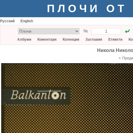
ПЛОЧИ ОТ
Русский
English
№
Албуми
Коментари
Колекция
Заглавия
Етикети
Ко
Никола Николо
«
Пред