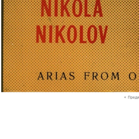
«
Пред