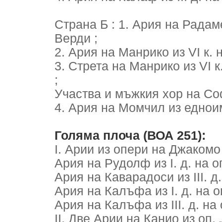
Страна Б : 1. Ария на Радамес 
Верди ;
2. Ария на Манрико из VI к. н
3. Стрета на Манрико из VI к.
;
Участва и мъжкия хор на Соф
4. Ария на Момчил из едноим
Голяма плоча (ВОА 251):
I. Арии из опери на Джаком
Ария на Рудолф из I. д. на о
Ария на Каварадоси из III. д.
Ария на Калъфа из I. д. на о
Ария на Калъфа из III. д. на 
II. Две Арии на Канио из оп.