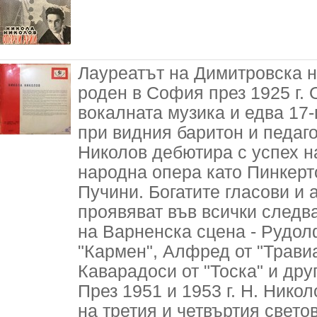
Лауреатът на Димитровска н
роден в София през 1925 г. 
вокалната музика и едва 17
при видния баритон и педаго
Николов дебютира с успех н
народна опера като Пинкерт
Пучини. Богатите гласови и 
проявяват във всички следва
на Варненска сцена - Рудолф
"Кармен", Алфред от "Травиа
Каварадоси от "Тоска" и друг
През 1951 и 1953 г. Н. Нико
на третия и четвъртия свет