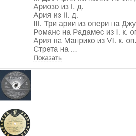
Ариозо из I. д.
Ария из II. д.
III. Три арии из опери на Дж
Романс на Радамес из I. к. о
Ария на Манрико из VI. к. оп
Стрета на
...
Показать