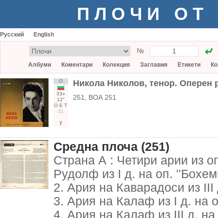
ПЛОЧИ ОТ
Русский
English
№
Албуми
Коментари
Колекция
Заглавия
Етикети
Ко
О
Никола Николов, тенор. Оперен 
33○
251, ВОА 251
12"
О
Е
Т
21
7
Средна плоча (251)
Страна А : Четири арии из о
Рудолф из I д. на оп. ''Бохеми
2. Ария на Каварадоси из III д.
3. Ария на Калаф из I д. на оп
4. Ария на Калаф из III д. на 