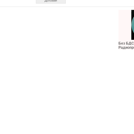
Без БДС,
Радиопр