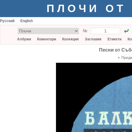
ПЛОЧИ ОТ
Русский
English
№
Албуми
Коментари
Колекция
Заглавия
Етикети
Ко
Песни от Съб
«
Пред