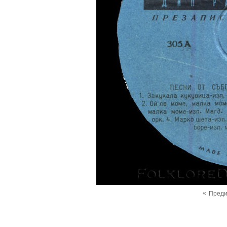
«
Пред