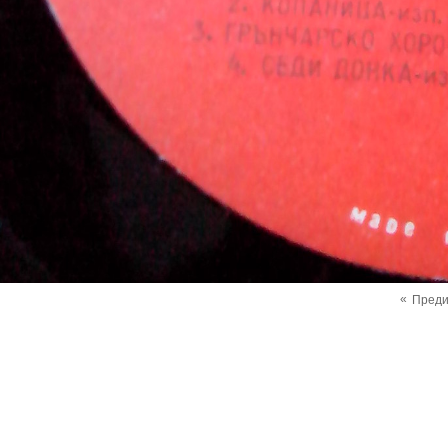
«
Пред