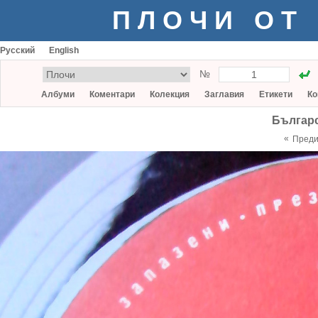
ПЛОЧИ ОТ
Русский
English
№
Албуми
Коментари
Колекция
Заглавия
Етикети
Ко
Българ
«
Пред