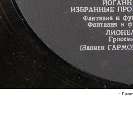
«
Пред