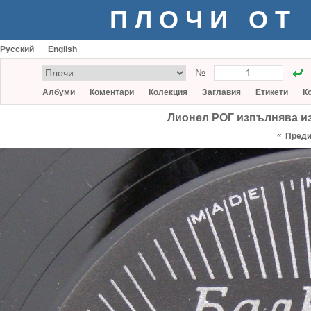
ПЛОЧИ ОТ
Русский
English
№
Албуми
Коментари
Колекция
Заглавия
Етикети
К
Лионел РОГ изпълнява изб
«
Пред