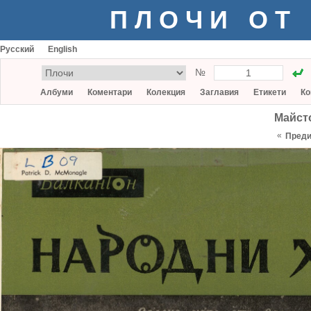
ПЛОЧИ ОТ
Русский
English
№
Албуми
Коментари
Колекция
Заглавия
Етикети
Ко
Майст
«
Пред