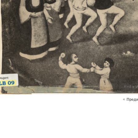
«
Пред