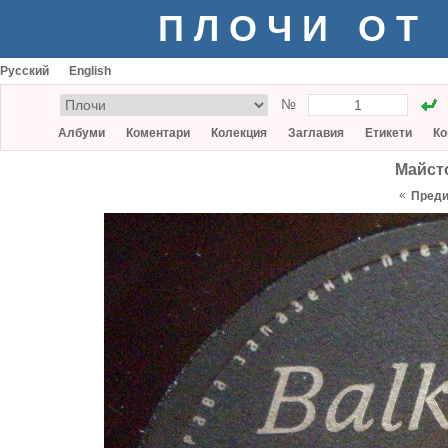
ПЛОЧИ ОТ
Русский
English
№
Албуми
Коментари
Колекция
Заглавия
Етикети
Ко
Майст
«
Пред