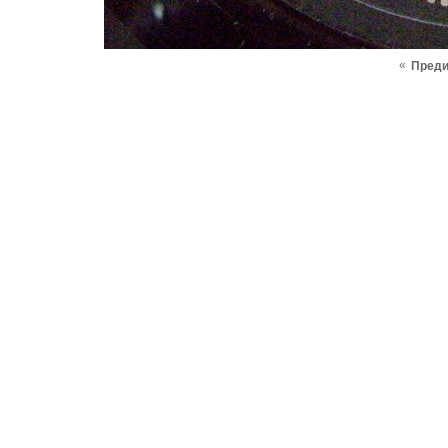
«
Пред