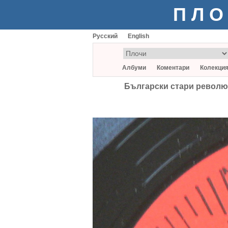
ПЛО
Русский
English
Албуми
Коментари
Колекци
Български стари револю