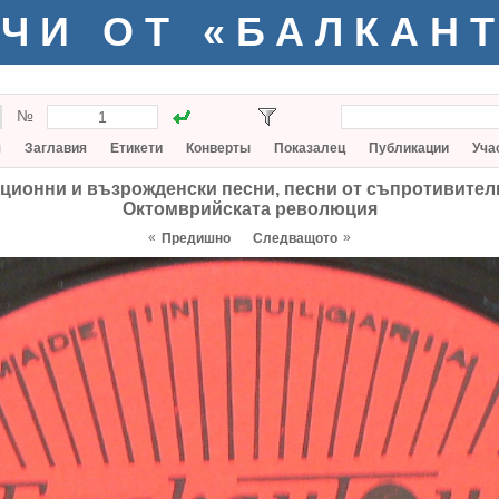
ЧИ ОТ «БАЛКАН
№
я
Заглавия
Етикети
Конверты
Показалец
Публикации
Уча
ционни и възрожденски песни, песни от съпротивителн
Октомврийската революция
«
»
Предишно
Следващото