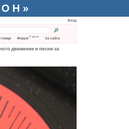
ТОН»
Вход
6 дена
стници
Форум
За сайта
ото движение и песни за