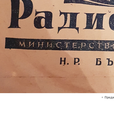
«
Пред