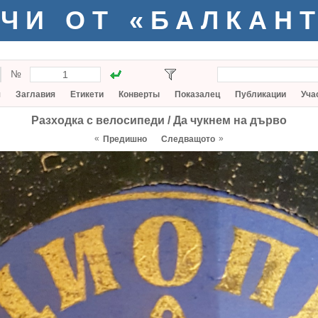
ЧИ ОТ «БАЛКАН
№
я
Заглавия
Етикети
Конверты
Показалец
Публикации
Уча
Разходка с велосипеди / Да чукнем на дърво
«
»
Предишно
Следващото