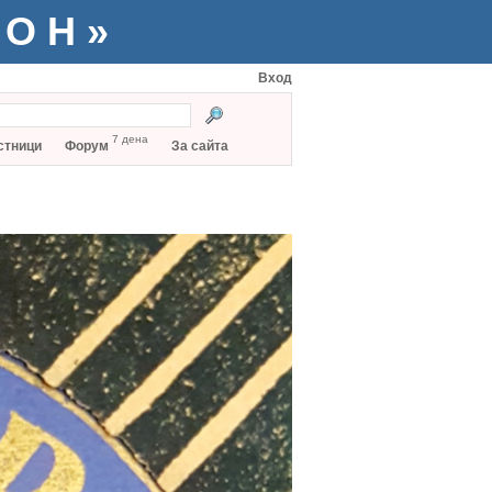
ТОН»
Вход
7 дена
стници
Форум
За сайта