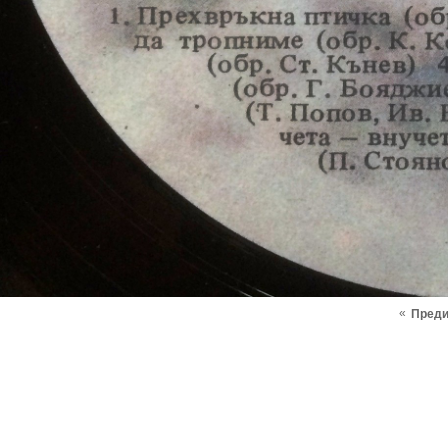
«
Пред