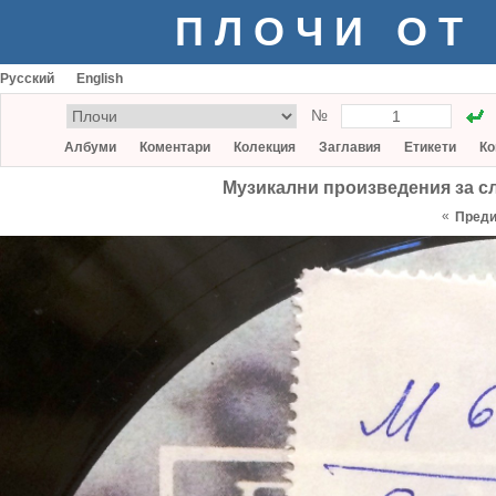
ПЛОЧИ ОТ
Русский
English
№
Албуми
Коментари
Колекция
Заглавия
Етикети
Ко
Музикални произведения за сл
«
Пред