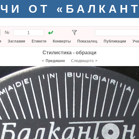
ЧИ ОТ «БАЛКАН
№
я
Заглавия
Етикети
Конверты
Показалец
Публикации
Уча
Стилистика - образци
«
»
Предишно
Следващото