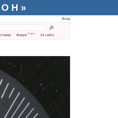
ТОН»
Вход
4 дни
стници
Форум
За сайта