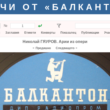
ЧИ ОТ «БАЛКАН
№
я
Заглавия
Етикети
Конверты
Показалец
Публикации
Уча
Николай ГЯУРОВ. Арии из опери
«
»
Предишно
Следващото