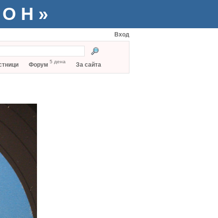
ТОН»
Вход
5 дена
стници
Форум
За сайта