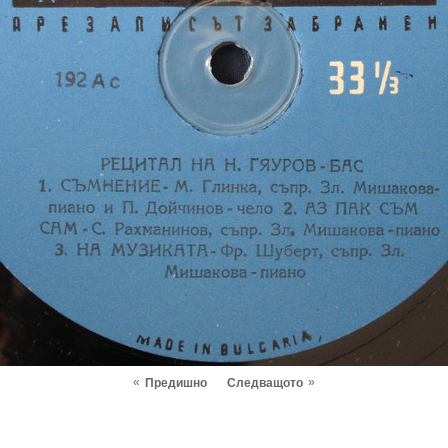
«
»
Предишно
Следващото