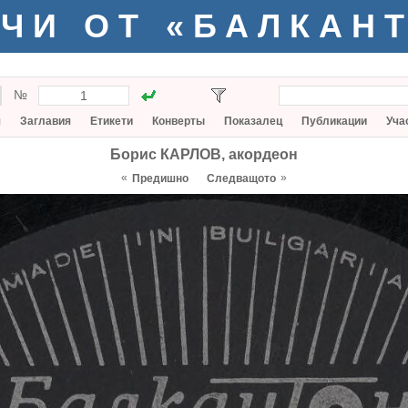
ЧИ ОТ «БАЛКАН
№
я
Заглавия
Етикети
Конверты
Показалец
Публикации
Уча
Борис КАРЛОВ, акордеон
«
»
Предишно
Следващото