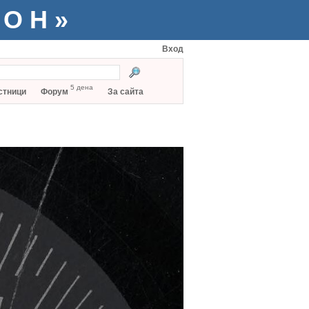
ТОН»
Вход
5 дена
стници
Форум
За сайта