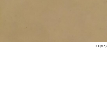
«
Пред