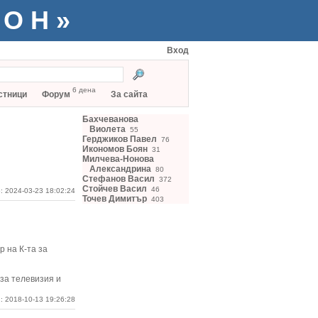
ТОН»
Вход
6 дена
стници
Форум
За сайта
Бахчеванова
Виолета
55
Герджиков Павел
76
Икономов Боян
31
Милчева-Нонова
Александрина
80
Стефанов Васил
372
Стойчев Васил
46
: 2024-03-23 18:02:24
Точев Димитър
403
 на К-та за
за телевизия и
: 2018-10-13 19:26:28