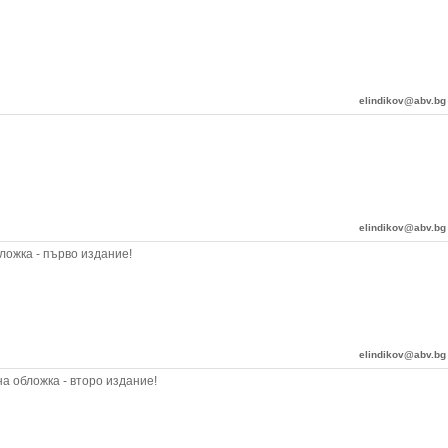
elindikov@abv.bg
elindikov@abv.bg
ложка - първо издание!
elindikov@abv.bg
а обложка - второ издание!