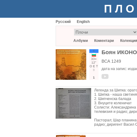
ПЛО
Русский
English
Албуми
Коментари
Колекци
С
Боян ИКОН
33○
ВСА 1249
12"
О
Е
Т
дата на запис:
издан
8
1
Легенда за Шипка: орато
1. Шипка - наша светиня
2. Шипченска балада
3. Внуците коленичат
Солисти: Александрина 
телевизия и радио; дир
Пасторал; Шар планина:
радио; диригент Васил