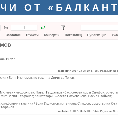
ЧИ ОТ «БАЛКАН
№
я
Заглавия
Етикети
Конверты
Показалец
Публикации
Уча
ОМОВ
ие 1972 г.
melodist
/ 2017-03-25 10:57:38
/ Редакция № 5
рия / Боян Икономов; по текст на Димитър Точев;
Милчева - мецосопран, Павел Герджиков - бас, смесен хор и Симфон. оркестър
игент Васил Стефанов; рецитатори Виолета Бахчеванова, Васил Стойчев;
 симфонична картина / Боян Икономов; изпълнява Симфон. оркестър на К-та 
 Стефанов
melodist
/ 2017-03-25 10:57:44 / Редакция № 2