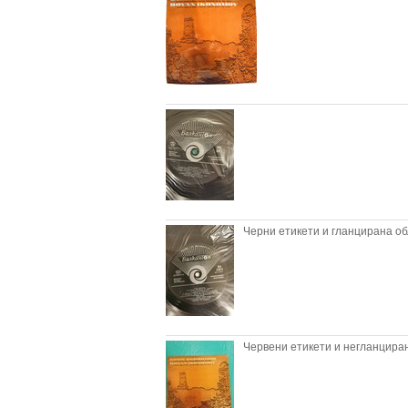
Черни етикети и гланцирана об
Червени етикети и негланциран