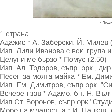
«
Пред
1 страна
Адажио * А. Заберски, Й. Милев (
Изп. Лили Иванова с вок. група и
Целуни ме бьрзо * Помус (2.50)
Изп. Ал. Тодоров, съпр. орк., дир
Песен за моята майка * Ем. Дими
Изп. Ем. Димитров, съпр орк. "С
Вечерен зов * Адамо, б т. Н. Вълч
Изп Ст. Воронов, съпр орк "Студи
Море на младостта * Й. Цанков, 