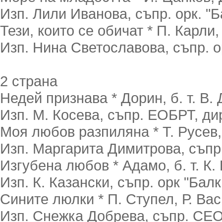
Изп. Лили Иванова, съпр. орк. "Б
Тези, които се обичат * П. Карли, б
Изп. Нина Светославова, съпр. ор
2 страна
Недей признава * Дорин, б. т. В. 
Изп. М. Косева, съпр. ЕОБРТ, ди
Моя любов разпиляна * Т. Русев,
Изп. Маргарита Димитрова, съпр. 
Изгубена любов * Адамо, б. т. К. 
Изп. К. Казански, съпр. орк "Балк
Сините люлки * П. Ступел, Р. Вас
Изп. Снежка Добрева, съпр. CEO,