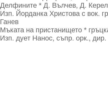
Делфините * Д. Вълчев, Д. Керел
Изп. Йорданка Христова с вок. гр
Ганев
Мъката на пристанището * гръцка
Изп. дует Нанос, съпр. орк., дир.