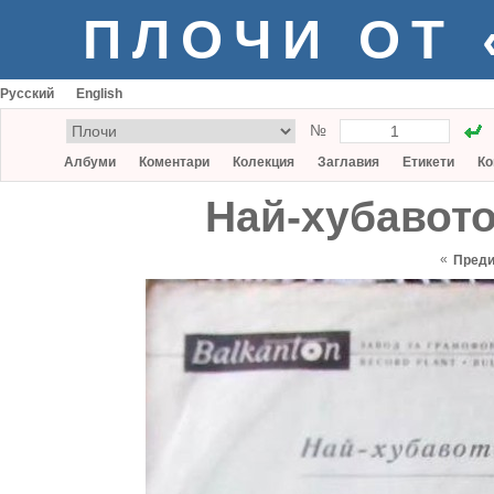
ПЛОЧИ ОТ
Русский
English
№
Албуми
Коментари
Колекция
Заглавия
Етикети
Ко
Най-хубавото
«
Пред