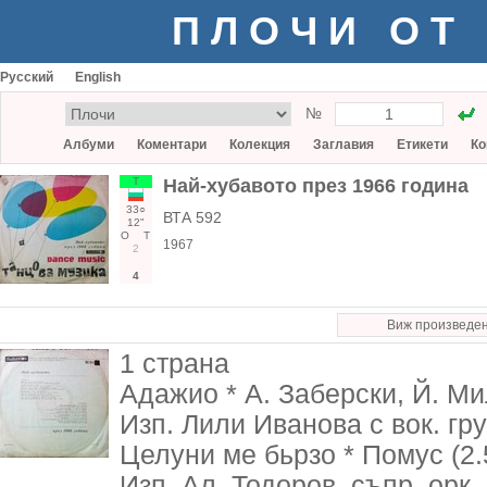
ПЛОЧИ ОТ
Русский
English
№
Албуми
Коментари
Колекция
Заглавия
Етикети
Ко
Т
Най-хубавото през 1966 година
33○
ВТА 592
12"
О
Т
1967
2
4
Виж произведе
1 страна
Адажио * А. Заберски, Й. Ми
Изп. Лили Иванова с вок. гр
Целуни ме бьрзо * Помус (2.
Изп. Ал. Тодоров, съпр. орк.