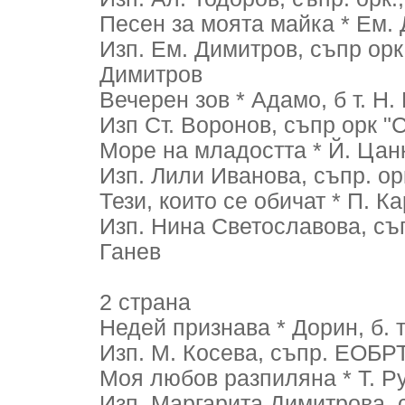
Песен за моята майка * Ем. 
Изп. Ем. Димитров, съпр орк
Димитров
Вечерен зов * Адамо, б т. Н.
Изп Ст. Воронов, съпр орк "С
Море на младостта * Й. Цанк
Изп. Лили Иванова, съпр. орк
Тези, които се обичат * П. Кар
Изп. Нина Светославова, съп
Ганев
2 страна
Недей признава * Дорин, б. т
Изп. М. Косева, съпр. ЕОБРТ
Моя любов разпиляна * Т. Ру
Изп. Маргарита Димитрова, съ