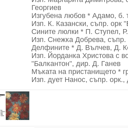
Георгиев
Изгубена любов * Адамо, б. т
Изп. К. Казански, съпр. орк 
Сините люлки * П. Ступел, Р.
Изп. Снежка Добрева, съпр. 
Делфините * Д. Вълчев, Д. К
Изп. Йорданка Христова с вок
"Балкантон", дир. Д. Ганев
Мъката на пристанището * гр
Изп. дует Нанос, съпр. орк., 