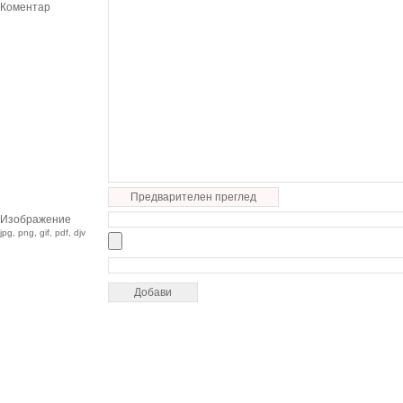
Коментар
Предварителен преглед
Изображение
jpg, png, gif, pdf, djv