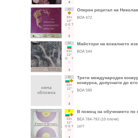
4
О
Оперен рецитал на Николае
33○
ВОА 472
12"
О
Е
Т
5
2
О
Майстори на вокалното изк
33○
ВОА 544
12"
О
Т
1
1
О
Трети международен конкурс
конкурса, допуснати до вто
33○
12"
ВОА 590
Т
1
3
Е
В помощ на обучението по п
33○
ВЕА 784-793 (10 плочи)
12"
О
Е
Т
1977
20
2