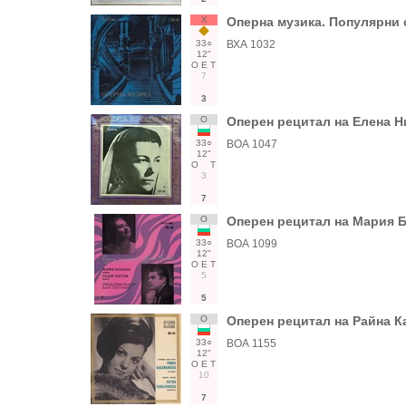
Х
Оперна музика. Популярни
33○
ВХА 1032
12"
О
Е
Т
7
3
О
Оперен рецитал на Елена Н
33○
ВОА 1047
12"
О
Т
3
7
О
Оперен рецитал на Мария Б
33○
ВОА 1099
12"
О
Е
Т
5
5
О
Оперен рецитал на Райна К
33○
ВОА 1155
12"
О
Е
Т
10
7