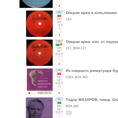
4
О
Оперни арии в изпълнение
33○
163
10"
Е
Т
4
3
О
Оперни арии, изп. от лауре
33○
237, ВОН 237
10"
О
Е
Т
5
3
О
Из оперного репертуара Ау
33○
0363, ВОА 363
12"
О
Е
Т
18
5
О
Тодор МАЗАРОВ, тенор. Оп
33○
ВОА 385
12"
О
Е
Т
7