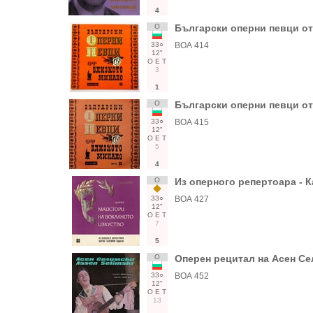
4
О
Български оперни певци о
33○
ВОА 414
12"
О
Е
Т
3
1
О
Български оперни певци о
33○
ВОА 415
12"
О
Е
Т
5
4
О
Из оперного репертоара - 
33○
ВОА 427
12"
О
Е
Т
7
5
О
Оперен рецитал на Асен Се
33○
ВОА 452
12"
О
Е
Т
13