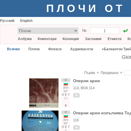
ПЛОЧИ ОТ
Русский
English
№
Албуми
Коментари
Колекция
Заглавия
Етикети
К
Всички
Плочи
Флекси
Аудиокасети
«Балкантон Тре
Gio
«
«
Първа
Предишна
О
Оперни арии
33○
114, ВОА 114
12"
О
Е
Т
22
6
О
Оперни арии изпълнява Т
33○
116
10"
О
Е
Т
9