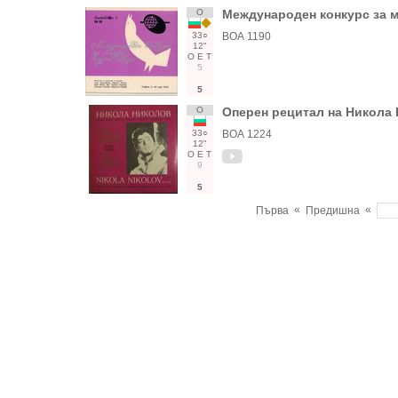
О
Международен конкурс за м
33○
ВОА 1190
12"
О
Е
Т
5
5
О
Оперен рецитал на Никола 
33○
ВОА 1224
12"
О
Е
Т
9
5
«
«
Първа
Предишна