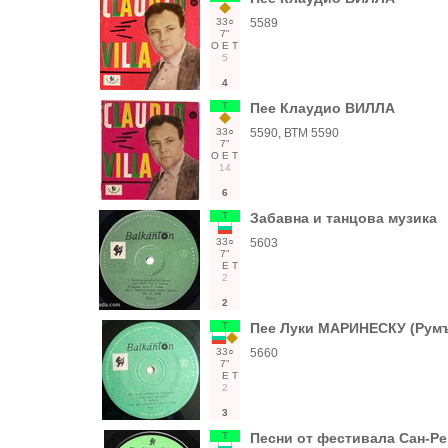
33○
5589
7"
О
Е
Т
5
4
Т
Пее Клаудио ВИЛЛА
33○
5590, ВТМ 5590
7"
О
Е
Т
14
6
Т
Забавна и танцова музика
33○
5603
7"
Е
Т
2
2
Т
Пее Луки МАРИНЕСКУ (Рум
33○
5660
7"
Е
Т
2
3
Т
Песни от фестивала Сан-Рем