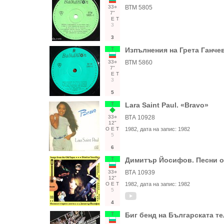
33○
ВТМ 5805
7"
Е
Т
3
3
Т
Изпълнения на Грета Ганчев
33○
ВТМ 5860
7"
Е
Т
3
5
Т
Lara Saint Paul. «Bravo»
33○
ВТА 10928
12"
О
Е
Т
1982
, дата на запис:
1982
5
6
Т
Димитър Йосифов. Песни о
33○
ВТА 10939
12"
О
Е
Т
1982
, дата на запис:
1982
5
4
Т
Биг бенд на Българската т