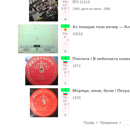
33○
ВТА 11419
12"
О
Е
Т
1984
, дата на запис:
1984
3
4
Т
Аз плащам тази вечер — К
33○
10016
4"
Т
7
2
Т
Пчелата / В небесната сине
78○
1872
10"
Е
Т
3
1
Т
Моряци, жени, бели / Петра
78○
1930
10"
Е
Т
1
1
«
«
Първа
Предишна