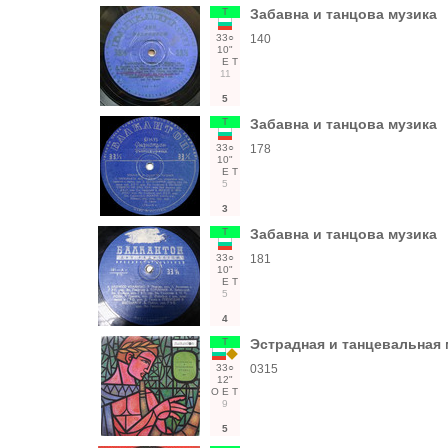
Т
Забавна и танцова музика
33○
140
10"
Е
Т
11
5
Т
Забавна и танцова музика
33○
178
10"
Е
Т
5
3
Т
Забавна и танцова музика
33○
181
10"
Е
Т
5
4
Т
Эстрадная и танцевальная
33○
0315
12"
О
Е
Т
9
5