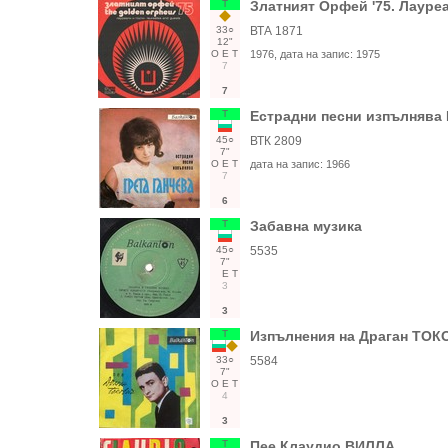
Т
Златният Орфей '75. Лауреа
33○
ВТА 1871
12"
О
Е
Т
1976
, дата на запис:
1975
7
7
Т
Естрадни песни изпълнява 
45○
ВТК 2809
7"
О
Е
Т
дата на запис:
1966
7
6
Т
Забавна музика
45○
5535
7"
Е
Т
3
3
Т
Изпълнения на Драган ТОКО
33○
5584
7"
О
Е
Т
4
3
Т
Пее Клаудио ВИЛЛА