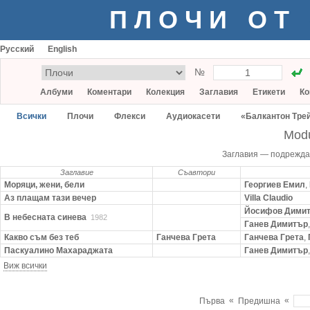
ПЛОЧИ ОТ
Русский
English
№
Албуми
Коментари
Колекция
Заглавия
Етикети
Ко
Всички
Плочи
Флекси
Аудиокасети
«Балкантон Тре
Mod
Заглавия — подрежд
Заглавие
Съавтори
Моряци, жени, бели
Георгиев Емил
,
Аз плащам тази вечер
Villa Claudio
Йосифов Дими
В небесната синева
1982
Ганев Димитър
Какво съм без теб
Ганчева Грета
Ганчева Грета
,
Паскуалино Махараджата
Ганев Димитър
Виж всички
«
«
Първа
Предишна