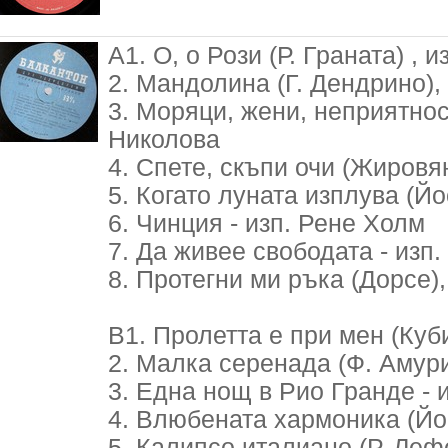
А1. О, о Рози (Р. Граната) , и
2. Мандолина (Г. Дендрино),
3. Моряци, жени, неприятност
Николова
4. Спете, скъпи очи (Жировян
5. Когато луната изплува (Йо
6. Чинция - изп. Рене Холм
7. Да живее свободата - изп. 
8. Протегни ми ръка (Дорсе)
В1. Пролетта е при мен (Куб
2. Малка серенада (Ф. Амури
3. Една нощ в Рио Гранде - и
4. Влюбената хармоника (Йос
5. Калипсо италиано (Р. Лефе