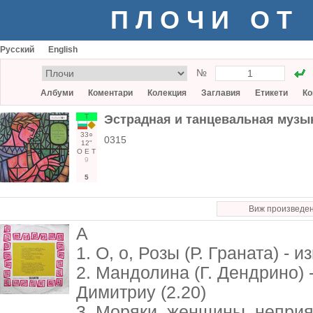
ПЛОЧИ ОТ
Русский
English
№
Албуми
Коментари
Колекция
Заглавия
Етикети
Ко
Т
Эстрадная и танцевальная музы
33○
0315
12"
О
Е
Т
9
5
Виж произведе
А
1. О, о, Розы (Р. Граната) - и
2. Мандолина (Г. Дендрино) 
Димитриу (2.20)
3. Моряки, женщины, неприят