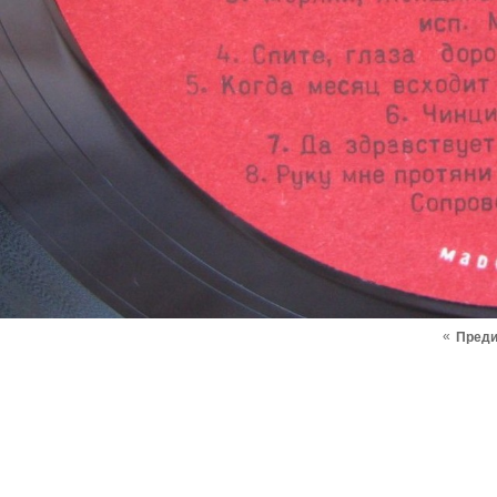
«
Пред