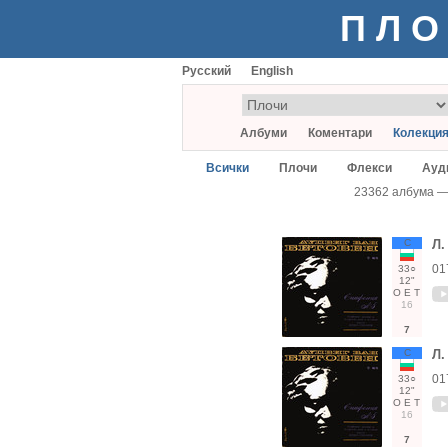
ПЛО
Русский
English
Албуми
Коментари
Колекци
Всички
Плочи
Флекси
Ауд
23362 албума 
С
Л.
01
33○
12"
О
Е
Т
16
7
С
Л.
01
33○
12"
О
Е
Т
16
7