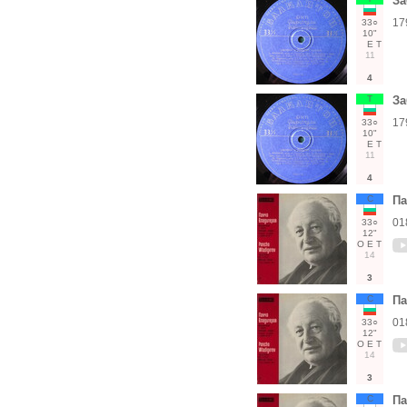
За
17
33○
10"
Е
Т
11
4
Т
За
17
33○
10"
Е
Т
11
4
С
П
01
33○
12"
О
Е
Т
14
3
С
П
01
33○
12"
О
Е
Т
14
3
С
П