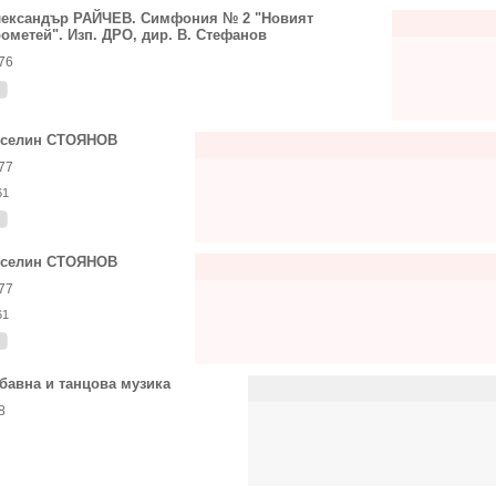
ександър РАЙЧЕВ. Симфония № 2 "Новият
ометей". Изп. ДРО, дир. В. Стефанов
76
еселин СТОЯНОВ
77
61
еселин СТОЯНОВ
77
61
бавна и танцова музика
8