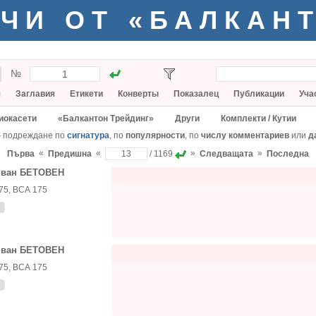
ЧИ ОТ «БАЛКАН
№
я
Заглавия
Етикети
Конверты
Показалец
Публикации
Уча
иокасети
«Балкантон Трейдинг»
Други
Комплекти / Кутии
— подреждане по
сигнатура
, по
популярности
, по
числу комментариев
или
д
«
«
»
»
Първа
Предишна
/ 1169
Следващата
Последна
 ван БЕТОВЕН
75, ВСА 175
 ван БЕТОВЕН
75, ВСА 175