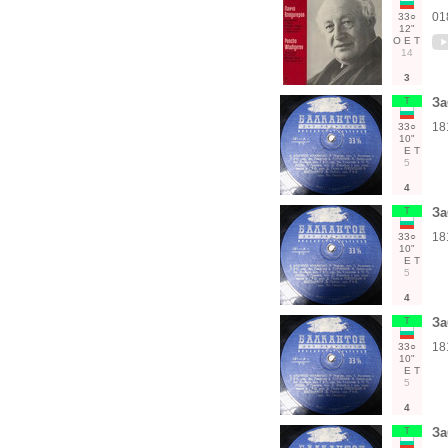
01
33○
12"
О
Е
Т
14
3
Т
За
18
33○
10"
Е
Т
5
4
Т
За
18
33○
10"
Е
Т
5
4
Т
За
18
33○
10"
Е
Т
5
4
Т
За