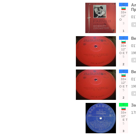
С
Ал
Пр
33○
12"
01
О
3
1
С
В
01
33○
12"
19
О
Е
Т
5
2
С
В
01
33○
12"
19
О
Е
Т
5
2
Т
За
17
33○
10"
Е
Т
5
3