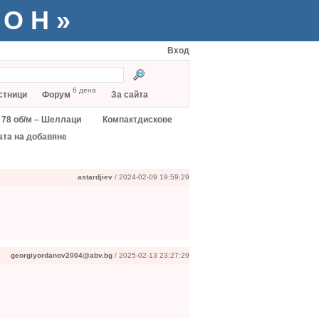
ТОН»
Вход
6 дена
стници
Форум
За сайта
78 об/м – Шеллаци
Компактдискове
ата на добавяне
astardjiev
/ 2024-02-09 19:59:29
georgiyordanov2004@abv.bg
/ 2025-02-13 23:27:29