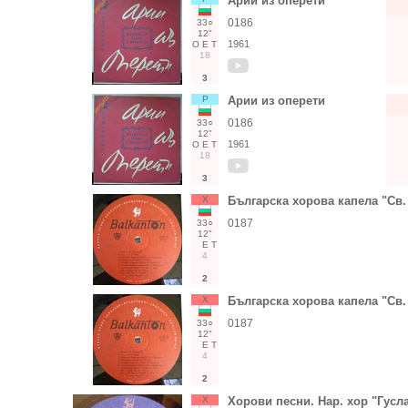
Арии из оперети
0186
33○
12"
1961
О
Е
Т
18
3
Р
Арии из оперети
0186
33○
12"
1961
О
Е
Т
18
3
Х
Българска хорова капела "Св
0187
33○
12"
Е
Т
4
2
Х
Българска хорова капела "Св
0187
33○
12"
Е
Т
4
2
Х
Хорови песни. Нар. хор "Гусл