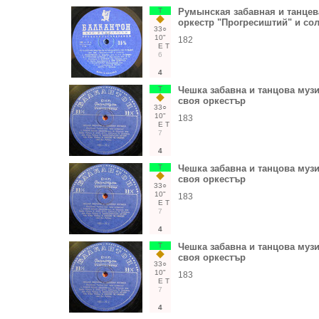
Т
Румынская забавная и танцев
оркестр "Прогресиштий" и со
33○
10"
182
Е
Т
6
4
Т
Чешка забавна и танцова музи
своя оркестър
33○
10"
183
Е
Т
7
4
Т
Чешка забавна и танцова музи
своя оркестър
33○
10"
183
Е
Т
7
4
Т
Чешка забавна и танцова музи
своя оркестър
33○
10"
183
Е
Т
7
4