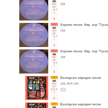
188
33○
10"
Е
Т
3
3
Х
Хорови песни. Нар. хор "Гусл
188
33○
10"
Е
Т
3
3
Х
Хорови песни. Нар. хор "Гусл
188
33○
10"
Е
Т
3
3
Н
Български народни песни
189, ВНА 189
33○
12"
О
Е
Т
8
3
Н
Български народни песни