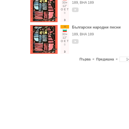
189, ВНА 189
33○
12"
О
Е
Т
8
3
Н
Български народни песни
189, ВНА 189
33○
12"
О
Е
Т
8
3
«
«
Първа
Предишна