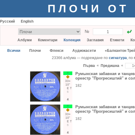
ПЛОЧИ ОТ
Русский
English
№
Албуми
Коментари
Колекция
Заглавия
Етикети
Ко
Всички
Плочи
Флекси
Аудиокасети
«Балкантон Тре
23366 албума — подреждане по
сигнатура
, по
«
«
Първа
Предишна
Т
Румынская забавная и танцев
оркестр "Прогресиштий" и со
33○
10"
182
Е
Т
6
4
Т
Румынская забавная и танцев
оркестр "Прогресиштий" и со
33○
10"
182
Е
Т
6
4