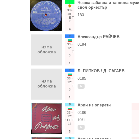
Т
Чешка забавна и танцова музи
своя оркестър
33○
10"
183
Е
Т
7
4
С
Александър РАЙЧЕВ
0184
33○
12"
Т
5
1
С
Л. ПИПКОВ / Д. САГАЕВ
0185
33○
12"
Т
5
1
Р
Арии из оперети
0186
33○
12"
1961
О
Е
Т
18
3
Р