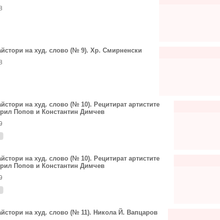
8
йстори на худ. слово (№ 9). Хр. Смирненски
8
йстори на худ. слово (№ 10). Рецитират артистите
рил Попов и Константин Димчев
9
йстори на худ. слово (№ 10). Рецитират артистите
рил Попов и Константин Димчев
9
йстори на худ. слово (№ 11). Никола Й. Вапцаров