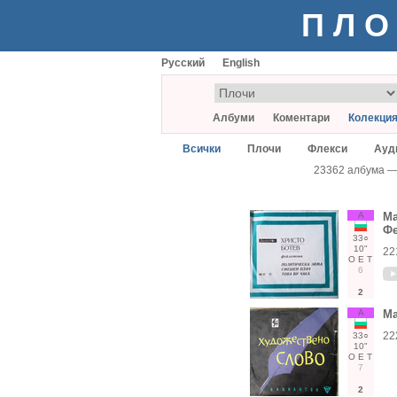
ПЛО
Русский
English
Албуми
Коментари
Колекци
Всички
Плочи
Флекси
Ауд
23362 албума 
А
Ма
Фе
33○
10"
22
О
Е
Т
6
2
А
Ма
22
33○
10"
О
Е
Т
7
2