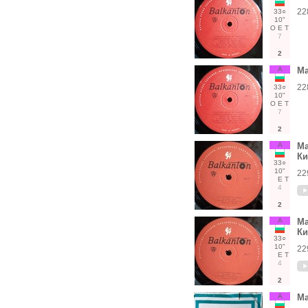
22
33○
10"
О
Е
Т
7
2
А
Ма
22
33○
10"
О
Е
Т
7
2
А
Ма
Ки
33○
10"
22
Е
Т
4
2
А
Ма
Ки
33○
10"
22
Е
Т
4
2
А
Ма