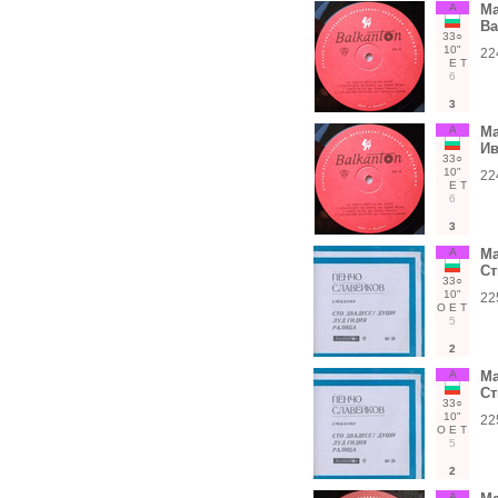
А
Ма
Ва
33○
10"
22
Е
Т
6
3
А
Ма
Ив
33○
10"
22
Е
Т
6
3
А
Ма
Ст
33○
10"
22
О
Е
Т
5
2
А
Ма
Ст
33○
10"
22
О
Е
Т
5
2
А