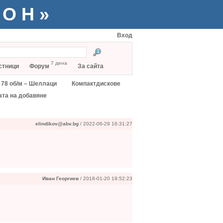
ТОН»
Вход
7 дена
стници
Форум
За сайта
78 об/м – Шеллаци
Компактдискове
ата на добавяне
elindikov@abv.bg
/ 2022-06-29 16:31:27
Иван Георгиев
/ 2018-01-20 19:52:23