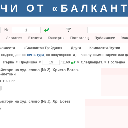
ЧИ ОТ «БАЛКАН
№
я
Заглавия
Етикети
Конверты
Показалец
Публикации
Уча
иокасети
«Балкантон Трейдинг»
Други
Комплекти / Кутии
— подреждане по
сигнатура
, по
популярности
, по
числу комментариев
или
д
«
«
»
»
Първа
Предишна
/ 1169
Следващата
Последна
йстори на худ. слово (№ 2). Христо Ботев.
йлетони
1, ВАН 221
йстори на худ. слово (№ 3). Хр. Ботев
2