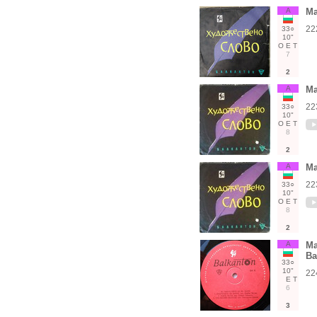
А
Ма
22
33○
10"
О
Е
Т
7
2
А
Ма
22
33○
10"
О
Е
Т
8
2
А
Ма
22
33○
10"
О
Е
Т
8
2
А
Ма
Ва
33○
10"
22
Е
Т
6
3