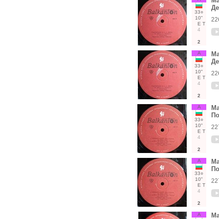
Ма
Де
33○
10"
22
Е
Т
4
2
А
Ма
Де
33○
10"
22
Е
Т
4
2
А
Ма
По
33○
10"
22
Е
Т
4
2
А
Ма
По
33○
10"
22
Е
Т
4
2
А
Ма