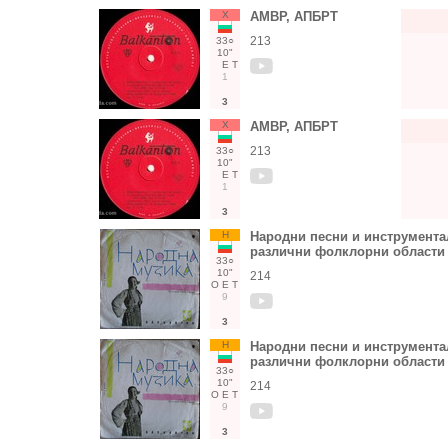
Х
АМВР, АПБРТ
213
33○
10"
Е
Т
1
3
Х
АМВР, АПБРТ
213
33○
10"
Е
Т
1
3
Н
Народни песни и инструмента
различни фолклорни области
33○
10"
214
О
Е
Т
9
3
Н
Народни песни и инструмента
различни фолклорни области
33○
10"
214
О
Е
Т
9
3