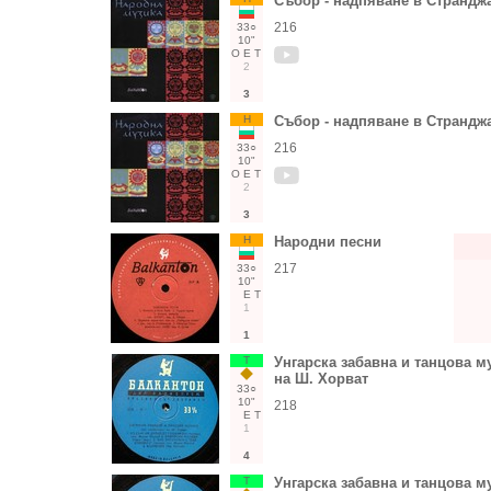
Събор - надпяване в Странджа 
216
33○
10"
О
Е
Т
2
3
Н
Събор - надпяване в Странджа 
216
33○
10"
О
Е
Т
2
3
Н
Народни песни
217
33○
10"
Е
Т
1
1
Т
Унгарска забавна и танцова м
на Ш. Хорват
33○
10"
218
Е
Т
1
4
Т
Унгарска забавна и танцова м