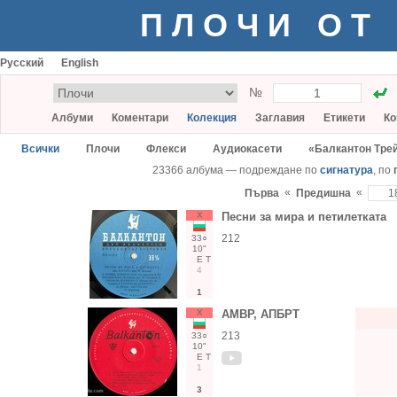
ПЛОЧИ ОТ
Русский
English
№
Албуми
Коментари
Колекция
Заглавия
Етикети
Ко
Всички
Плочи
Флекси
Аудиокасети
«Балкантон Тре
23366 албума — подреждане по
сигнатура
, по
«
«
Първа
Предишна
Х
Песни за мира и петилетката
212
33○
10"
Е
Т
4
1
Х
АМВР, АПБРТ
213
33○
10"
Е
Т
1
3