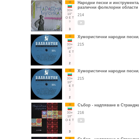
Н
Народни песни и инструмента
различни фолклорни области
33○
10"
214
О
Е
Т
9
3
Н
Хумористични народни песни,
215
33○
10"
Е
Т
3
2
Н
Хумористични народни песни,
215
33○
10"
Е
Т
3
2
Н
Събор - надпяване в Странджа 
216
33○
10"
О
Е
Т
2
3
Н