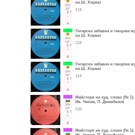
на Ш. Хорват
33○
10"
218
Е
Т
1
4
Т
Унгарска забавна и танцова м
на Ш. Хорват
33○
10"
218
Е
Т
1
4
Т
Унгарска забавна и танцова м
на Ш. Хорват
33○
10"
218
Е
Т
1
4
А
Майстори на худ. слово (№ 1).
Ив. Чипев, П. Джамбазов
33○
10"
220
Е
Т
6
2
А
Майстори на худ. слово (№ 1).
Ив. Чипев, П. Джамбазов