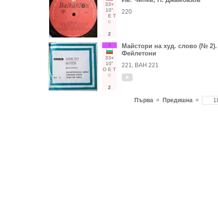
33○
10"
220
Е
Т
6
2
А
Майстори на худ. слово (№ 2).
Фейлетони
33○
10"
221, ВАН 221
О
Е
Т
6
2
«
«
Първа
Предишна