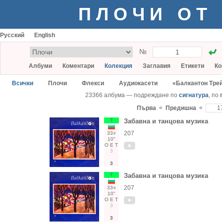
ПЛОЧИ ОТ
Русский
English
№
Албуми
Коментари
Колекция
Заглавия
Етикети
Ко
Всички
Плочи
Флекси
Аудиокасети
«Балкантон Тре
23366 албума — подреждане по
сигнатура
, по
«
«
Първа
Предишна
Т
Забавна и танцова музика
207
33○
10"
О
Е
Т
3
3
Т
Забавна и танцова музика
207
33○
10"
О
Е
Т
3
3