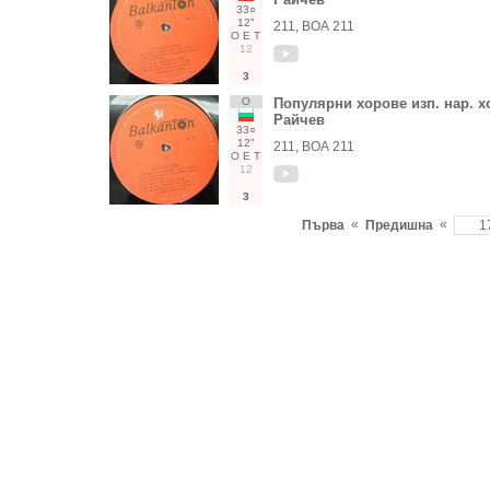
33○
12"
211, ВОА 211
О
Е
Т
12
3
О
Популярни хорове изп. нар. хо
Райчев
33○
12"
211, ВОА 211
О
Е
Т
12
3
«
«
Първа
Предишна