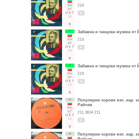
210
33○
10"
О
Е
Т
10
5
Т
Забавна и танцова музика от
210
33○
10"
О
Е
Т
10
5
Т
Забавна и танцова музика от
210
33○
10"
О
Е
Т
10
5
О
Популярни хорове изп. нар. хо
Райчев
33○
12"
211, ВОА 211
О
Е
Т
12
3
О
Популярни хорове изп. нар. хо
Райчев