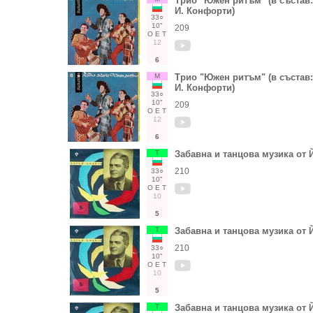
Трио "Южен ритъм" (в състав:
И. Конфорти)
33○
10"
209
О
Е
Т
12
6
М
Трио "Южен ритъм" (в състав:
И. Конфорти)
33○
10"
209
О
Е
Т
12
6
Т
Забавна и танцова музика от
210
33○
10"
О
Е
Т
10
5
Т
Забавна и танцова музика от
210
33○
10"
О
Е
Т
10
5
Т
Забавна и танцова музика от