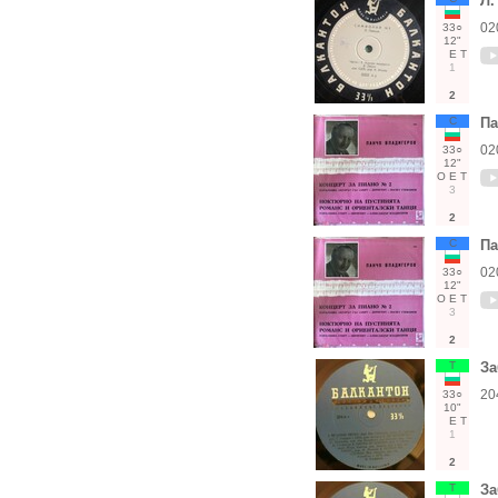
Л.
02
33○
12"
Е
Т
1
2
С
П
02
33○
12"
О
Е
Т
3
2
С
П
02
33○
12"
О
Е
Т
3
2
Т
За
20
33○
10"
Е
Т
1
2
Т
За