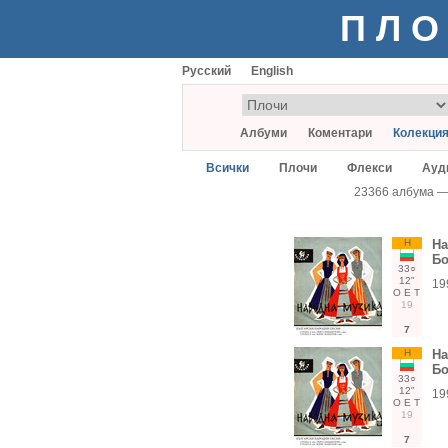
ПЛО
Русский
English
Албуми
Коментари
Колекци
Всички
Плочи
Флекси
Ауд
23366 албума 
Н
На
Бо
33○
12"
19
О
Е
Т
19
7
Н
На
Бо
33○
12"
19
О
Е
Т
19
7