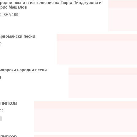
родни песни в изпълнение на Гюрга Пинджурова и
рис Машалов
9, ВНА 199
рвомайски песни
0
лгарски народни песни
1
 ПИПКОВ
02