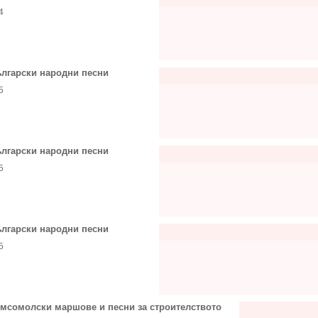
4
лгарски народни песни
5
лгарски народни песни
5
лгарски народни песни
5
мсомолски маршове и песни за строителството