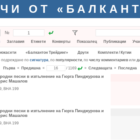
ЧИ ОТ «БАЛКАН
№
я
Заглавия
Етикети
Конверты
Показалец
Публикации
Уча
иокасети
«Балкантон Трейдинг»
Други
Комплекти / Кутии
— подреждане по
сигнатура
, по
популярности
, по
числу комментариев
или
д
«
«
»
»
Първа
Предишна
/ 1169
Следващата
Последна
родни песни в изпълнение на Гюрга Пинджурова и
рис Машалов
9, ВНА 199
родни песни в изпълнение на Гюрга Пинджурова и
рис Машалов
9, ВНА 199