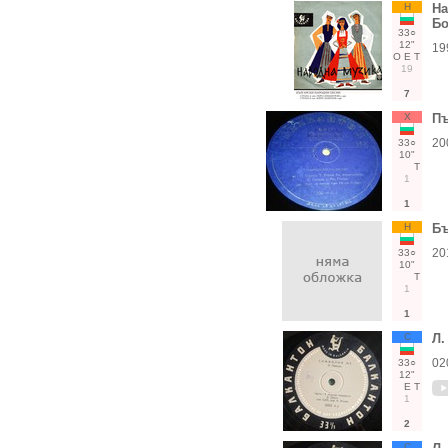
Н
На
Бо
33○
12"
19
О
Е
Т
19
7
Х
Пъ
20
33○
10"
Т
1
1
Н
Бъ
20
33○
10"
Т
1
1
С
Л.
02
33○
12"
Е
Т
1
2
С