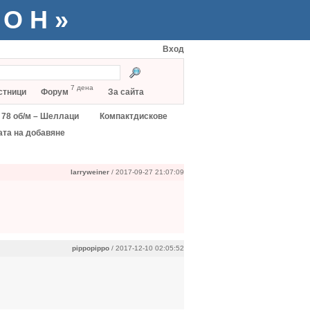
ТОН»
Вход
7 дена
стници
Форум
За сайта
78 об/м – Шеллаци
Компактдискове
ата на добавяне
larryweiner
/ 2017-09-27 21:07:09
pippopippo
/ 2017-12-10 02:05:52