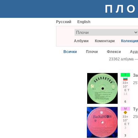
ПЛО
Русский
English
Албуми
Коментари
Колекци
Всички
Плочи
Флекси
Ауд
23362 албума 
Т
За
25
33○
10"
Е
Т
13
6
М
Ту
25
33○
10"
Е
Т
3
3