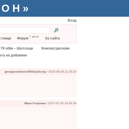
ТОН»
Вход
7 дена
стници
Форум
За сайта
78 об/м – Шеллаци
Компактдискове
ата на добавяне
georgiyordanov2004@abv.bg
/ 2025-08-29 11:25:20
Иван Георгиев
/ 2017-07-30 18:45:36