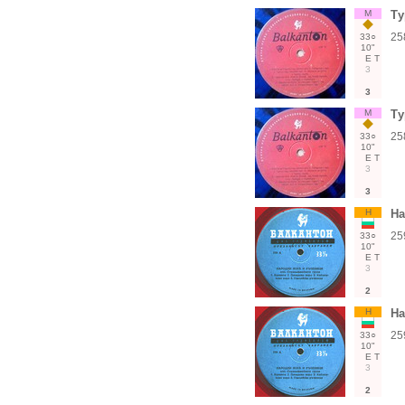
М
Ту
25
33○
10"
Е
Т
3
3
М
Ту
25
33○
10"
Е
Т
3
3
Н
На
25
33○
10"
Е
Т
3
2
Н
На
25
33○
10"
Е
Т
3
2