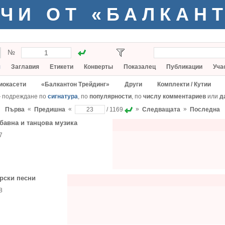
ЧИ ОТ «БАЛКАН
№
я
Заглавия
Етикети
Конверты
Показалец
Публикации
Уча
иокасети
«Балкантон Трейдинг»
Други
Комплекти / Кутии
— подреждане по
сигнатура
, по
популярности
, по
числу комментариев
или
д
«
«
»
»
Първа
Предишна
/ 1169
Следващата
Последна
бавна и танцова музика
7
рски песни
8