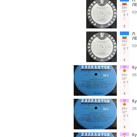
Л.
ЛЕ
33○
12"
02
Е
Т
2
2
С
Л.
ЛЕ
33○
12"
02
Е
Т
2
2
М
Ку
26
33○
10"
Е
Т
5
3
М
Ку
26
33○
10"
Е
Т
5
3
М
Ку