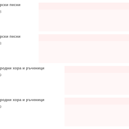
рски песни
8
рски песни
8
родни хора и ръченици
9
родни хора и ръченици
9