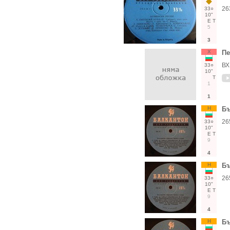
26
33○
10"
Е
Т
5
3
Х
Пе
ВХ
33○
10"
Т
1
1
Н
Бъ
26
33○
10"
Е
Т
9
4
Н
Бъ
26
33○
10"
Е
Т
9
4
Н
Бъ