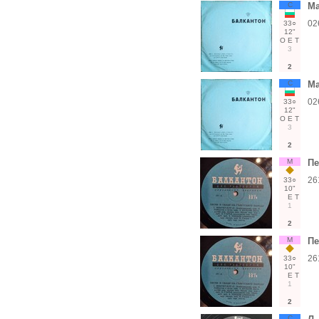
С
Ма
02
33○
12"
О
Е
Т
3
2
С
Ма
02
33○
12"
О
Е
Т
3
2
М
Пе
26
33○
10"
Е
Т
1
2
М
Пе
26
33○
10"
Е
Т
1
2
С