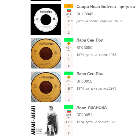
Н
Свири Иван Бойчев - цигулка
ВНК 3049
45○
7"
дата на запис:
издание 1973 г.
Е
Т
1
2
Т
Лара Сен Пол
ВТК 3050
45○
7"
1974
, дата на запис:
1973
Е
Т
1
2
Т
Лара Сен Пол
ВТК 3050
45○
7"
1974
, дата на запис:
1973
Е
Т
1
2
Т
Лили ИВАНОВА
ВТК 3051
45○
7"
1974
, дата на запис:
1973
О
Е
Т
4
7