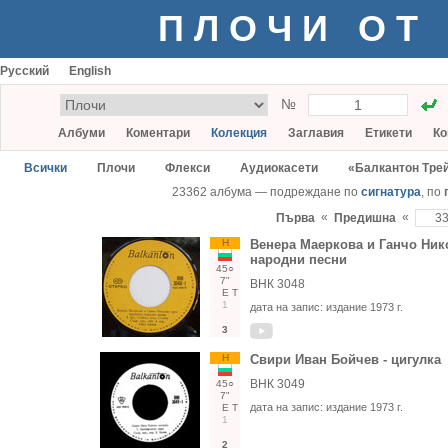
ПЛОЧИ ОТ
Русский
English
№
Албуми
Коментари
Колекция
Заглавия
Етикети
Ко
Всички
Плочи
Флекси
Аудиокасети
«Балкантон Тре
23362 албума — подреждане по
сигнатура
, по
«
«
Първа
Предишна
Н
Венера Маеркова и Ганчо Нико
народни песни
45○
7"
ВНК 3048
Е
Т
1
дата на запис:
издание 1973 г.
3
Н
Свири Иван Бойчев - цигулка
ВНК 3049
45○
7"
дата на запис:
издание 1973 г.
Е
Т
1
2