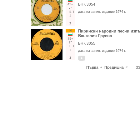
ВНК 3054
45○
7"
дата на запис:
издание 1974 г.
Е
Т
1
2
Н
Пирински народни песни изпъ
Вангелия Груева
45○
7"
ВНК 3055
Е
Т
1
дата на запис:
издание 1974 г.
3
«
«
Първа
Предишна