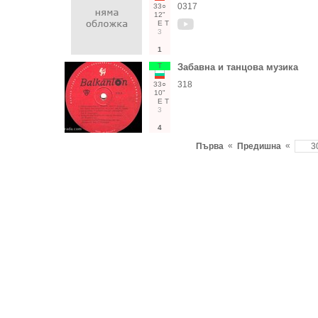
0317
33○
12"
Е
Т
3
1
Т
Забавна и танцова музика
318
33○
10"
Е
Т
3
4
«
«
Първа
Предишна