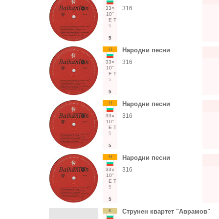
316
33○
10"
Е
Т
5
5
Н
Народни песни
316
33○
10"
Е
Т
5
5
Н
Народни песни
316
33○
10"
Е
Т
5
5
Н
Народни песни
316
33○
10"
Е
Т
5
5
К
Струнен квартет "Аврамов"