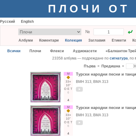
ПЛОЧИ ОТ
Русский
English
№
Албуми
Коментари
Колекция
Заглавия
Етикети
К
Всички
Плочи
Флекси
Аудиокасети
«Балкантон Тре
23358 албума — подреждане по
сигнатура
, по
«
«
Първа
Предишна
М
Турски народни песни и танц
ВМН 313, ВМА 313
33○
10"
О
Е
Т
6
4
М
Турски народни песни и танц
ВМН 313, ВМА 313
33○
10"
О
Е
Т
6
4