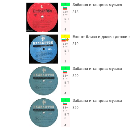
Т
Забавна и танцова музика
318
33○
10"
Е
Т
3
4
Е
Ехо от близо и далеч: детски 
319
33○
10"
Е
Т
1
1
Т
Забавна и танцова музика
320
33○
10"
Е
Т
3
4
Т
Забавна и танцова музика
320
33○
10"
Е
Т
3
4