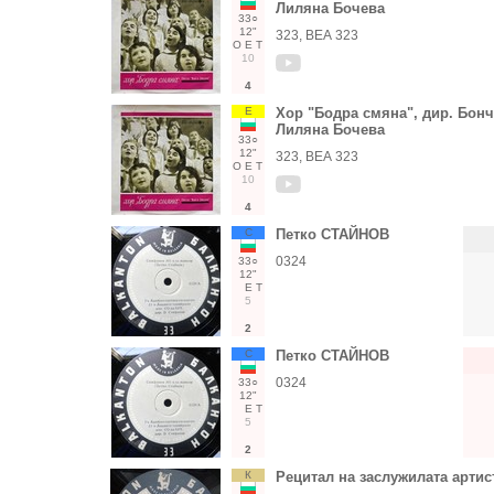
Лиляна Бочева
33○
12"
323, ВЕА 323
О
Е
Т
10
4
Е
Хор "Бодра смяна", дир. Бонч
Лиляна Бочева
33○
12"
323, ВЕА 323
О
Е
Т
10
4
С
Петко СТАЙНОВ
0324
33○
12"
Е
Т
5
2
С
Петко СТАЙНОВ
0324
33○
12"
Е
Т
5
2
К
Рецитал на заслужилата арти