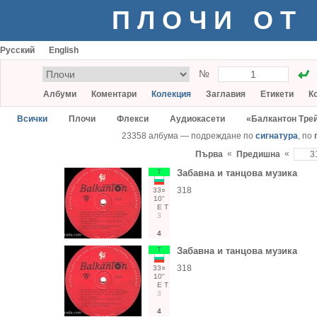
ПЛОЧИ ОТ
Русский
English
№
Албуми
Коментари
Колекция
Заглавия
Етикети
К
Всички
Плочи
Флекси
Аудиокасети
«Балкантон Тре
23358 албума — подреждане по
сигнатура
, по
«
«
Първа
Предишна
Т
Забавна и танцова музика
318
33○
10"
Е
Т
3
4
Т
Забавна и танцова музика
318
33○
10"
Е
Т
3
4