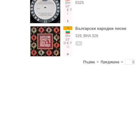
0325
33○
12"
Е
Т
1
1
Н
Български народни песни
326, ВНА 326
33○
12"
О
Е
Т
11
4
«
«
Първа
Предишна