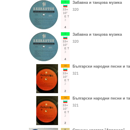
Т
Забавна и танцова музика
320
33○
10"
Е
Т
3
4
Т
Забавна и танцова музика
320
33○
10"
Е
Т
3
4
Н
Български народни песни и т
321
33○
10"
Е
Т
2
2
Н
Български народни песни и т
321
33○
10"
Е
Т
2
2
К