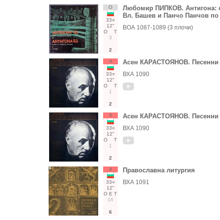
О
Любомир ПИПКОВ. Антигона: оп
Вл. Башев и Панчо Панчов п
33○
12"
ВОА 1087-1089 (3 плочи)
О
Т
3
2
Х
Асен КАРАСТОЯНОВ. Песенни
ВХА 1090
33○
12"
О
Т
1
2
Х
Асен КАРАСТОЯНОВ. Песенни
ВХА 1090
33○
12"
О
Т
1
2
Х
Православна литургия
ВХА 1091
33○
12"
О
Е
Т
16
6