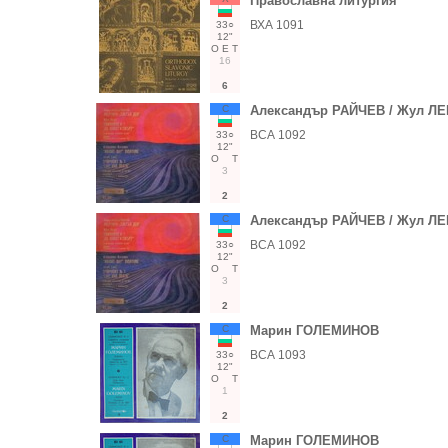
Православна литургия
ВХА 1091
33○
12"
О
Е
Т
16
6
С
Александър РАЙЧЕВ / Жул Л
ВСА 1092
33○
12"
О
Т
3
2
С
Александър РАЙЧЕВ / Жул Л
ВСА 1092
33○
12"
О
Т
3
2
С
Марин ГОЛЕМИНОВ
ВСА 1093
33○
12"
О
Т
1
2
С
Марин ГОЛЕМИНОВ