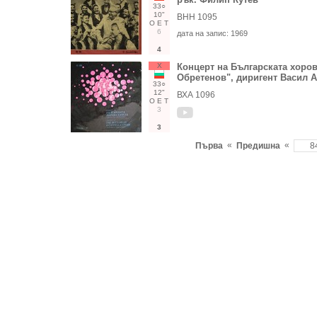
33○
10"
ВНН 1095
О
Е
Т
6
дата на запис:
1969
4
Х
Концерт на Българската хоров
Обретенов", диригент Васил 
33○
12"
ВХА 1096
О
Е
Т
3
3
«
«
Първа
Предишна