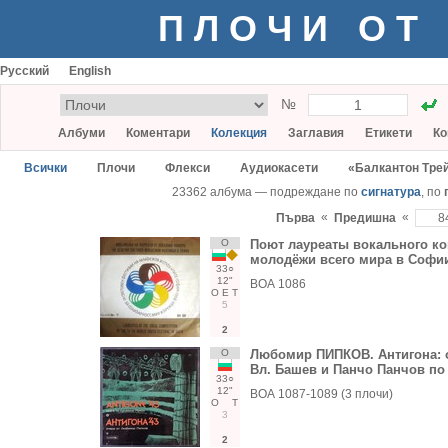
ПЛОЧИ ОТ
Русский
English
№
Албуми
Коментари
Колекция
Заглавия
Етикети
Ко
Всички
Плочи
Флекси
Аудиокасети
«Балкантон Тре
23362 албума — подреждане по
сигнатура
, по
«
«
Първа
Предишна
О
Поют лауреаты вокального кон
молодёжи всего мира в Софи
33○
12"
ВОА 1086
О
Е
Т
5
2
О
Любомир ПИПКОВ. Антигона: оп
Вл. Башев и Панчо Панчов п
33○
12"
ВОА 1087-1089 (3 плочи)
О
Т
3
2