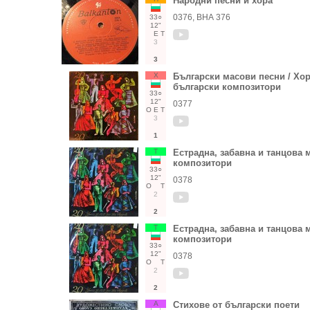
Народни песни и хора
0376, ВНА 376
33○
12"
Е
Т
3
3
Х
Български масови песни / Хор
български композитори
33○
12"
0377
О
Е
Т
3
1
Т
Естрадна, забавна и танцова 
композитори
33○
12"
0378
О
Т
2
2
Т
Естрадна, забавна и танцова 
композитори
33○
12"
0378
О
Т
2
2
А
Стихове от български поети