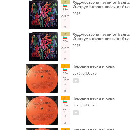
К
Художествени песни от българ
Инструментални пиеси от бъл
33○
12"
0375
О
Е
Т
3
2
К
Художествени песни от българ
Инструментални пиеси от бъл
33○
12"
0375
О
Е
Т
3
2
Н
Народни песни и хора
0376, ВНА 376
33○
12"
Е
Т
3
3
Н
Народни песни и хора
0376, ВНА 376
33○
12"
Е
Т
3
3
Н