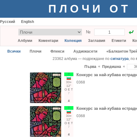
ПЛОЧИ ОТ
Русский
English
№
Албуми
Коментари
Колекция
Заглавия
Етикети
Ко
Всички
Плочи
Флекси
Аудиокасети
«Балкантон Тре
23362 албума — подреждане по
сигнатура
, по
«
«
Първа
Предишна
Т
Конкурс за най-хубава естрадна
0368
33○
12"
О
Е
Т
7
4
Т
Конкурс за най-хубава естрадна
0368
33○
12"
О
Е
Т
7
4