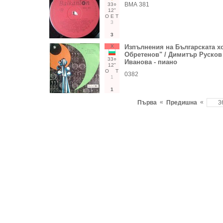
ВМА 381
33○
12"
О
Е
Т
3
3
Х
Изпълнения на Българската х
Обретенов" / Димитър Русков 
33○
Иванова - пиано
12"
О
Т
0382
1
1
«
«
Първа
Предишна