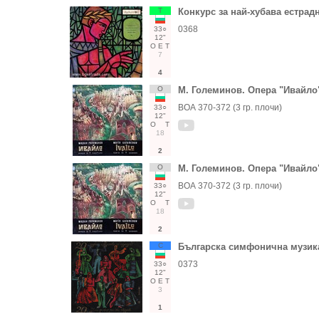
Т
Конкурс за най-хубава естрадна
0368
33○
12"
О
Е
Т
7
4
О
М. Големинов. Опера "Ивайло
ВОА 370-372 (3 гр. плочи)
33○
12"
О
Т
18
2
О
М. Големинов. Опера "Ивайло
ВОА 370-372 (3 гр. плочи)
33○
12"
О
Т
18
2
С
Българска симфонична музик
0373
33○
12"
О
Е
Т
3
1