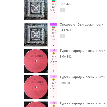
ВАА 379
33○
12"
О
Е
Т
13
2
А
Стихове от български поети
ВАА 379
33○
12"
О
Е
Т
13
2
М
Турски народни песни и игри
ВМА 381
33○
12"
О
Е
Т
3
3
М
Турски народни песни и игри
ВМА 381
33○
12"
О
Е
Т
3
3
М
Турски народни песни и игри