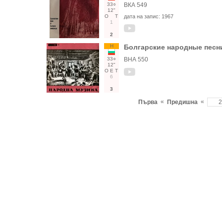
33○
ВКА 549
12"
О
Т
дата на запис:
1967
1
2
Н
Болгарские народные песни
33○
ВНА 550
12"
О
Е
Т
6
3
«
«
Първа
Предишна