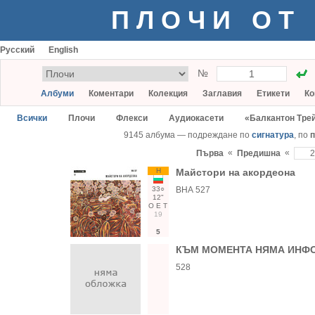
ПЛОЧИ ОТ
Русский
English
№
Албуми
Коментари
Колекция
Заглавия
Етикети
Ко
Всички
Плочи
Флекси
Аудиокасети
«Балкантон Тре
9145 албума — подреждане по
сигнатура
, по
п
«
«
Първа
Предишна
Н
Майстори на акордеона
33○
ВНА 527
12"
О
Е
Т
19
5
КЪМ МОМЕНТА НЯМА ИНФО
528