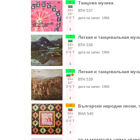
Т
Танцова музика
33○
ВТН 537
10"
О
Е
Т
дата на запис:
1966
3
1
Т
Легкая и танцевальная муз
33○
ВТН 538
10"
О
Е
Т
дата на запис:
1966
7
1
Т
Легкая и танцевальная муз
33○
ВТН 539
10"
О
Е
Т
дата на запис:
1966
7
1
Н
Български народни песни, 
33○
ВНА 540
12"
О
Е
Т
7
3