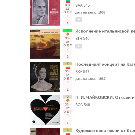
33○
ВАА 545
12"
О
Е
Т
дата на запис:
1967
9
3
Т
Исполнение итальянской п
33○
ВТН 546
10"
О
Е
Т
7
2
К
Последният концерт на Кат
33○
ВКА 547
12"
О
Е
Т
дата на запис:
1967
3
1
О
П. И. ЧАЙКОВСКИ. Откъси и
33○
ВОА 548
12"
О
Е
Т
3
1
К
Художествени песни от бъ