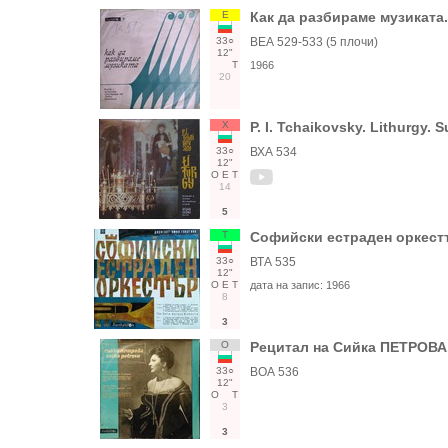
Е
Как да разбираме музиката
33○
ВЕА 529-533 (5 плочи)
12"
Т
1966
20
Х
P. I. Tchaikovsky. Lithurgy.
33○
ВХА 534
12"
О
Е
Т
14
5
Т
Софийски естраден оркест
33○
ВТА 535
12"
О
Е
Т
дата на запис:
1966
8
3
О
Рецитал на Сийка ПЕТРОВА.
33○
ВОА 536
12"
О
Т
3
3