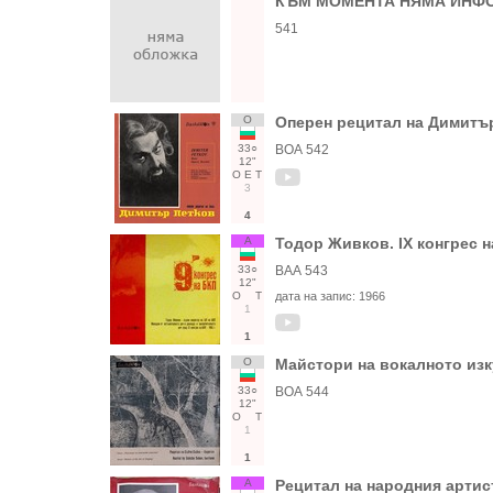
КЪМ МОМЕНТА НЯМА ИНФО
541
О
Оперен рецитал на Димитър
33○
ВОА 542
12"
О
Е
Т
3
4
А
Тодор Живков. IX конгрес 
33○
ВАА 543
12"
О
Т
дата на запис:
1966
1
1
О
Майстори на вокалното изк
33○
ВОА 544
12"
О
Т
1
1
А
Рецитал на народния арти