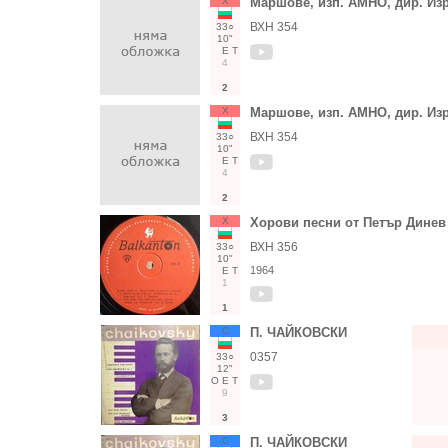
Х
Маршове, изп. АМНО, дир. Из
ВХН 354
33○
10"
Е
Т
4
2
Х
Маршове, изп. АМНО, дир. Из
ВХН 354
33○
10"
Е
Т
4
2
Х
Хорови песни от Петър Динев
ВХН 356
33○
10"
1964
Е
Т
1
1
С
П. ЧАЙКОВСКИ
0357
33○
12"
О
Е
Т
9
3
С
П. ЧАЙКОВСКИ