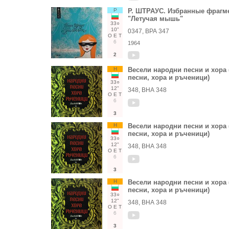
Р
Р. ШТРАУС. Избранные фрагм
"Летучая мышь"
33○
10"
0347, ВРА 347
О
Е
Т
6
1964
2
Н
Весели народни песни и хора
песни, хора и ръченици)
33○
12"
348, ВНА 348
О
Е
Т
6
3
Н
Весели народни песни и хора
песни, хора и ръченици)
33○
12"
348, ВНА 348
О
Е
Т
6
3
Н
Весели народни песни и хора
песни, хора и ръченици)
33○
12"
348, ВНА 348
О
Е
Т
6
3