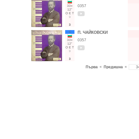
0357
33○
12"
О
Е
Т
9
3
С
П. ЧАЙКОВСКИ
0357
33○
12"
О
Е
Т
9
3
«
«
Първа
Предишна