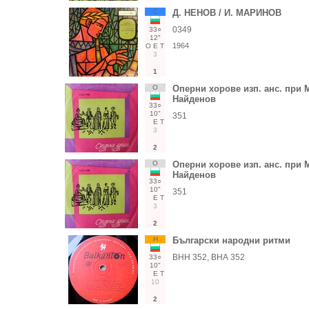
С
Д. НЕНОВ / И. МАРИНОВ
0349
33○
12"
1964
О
Е
Т
3
1
О
Оперни хорове изп. анс. при 
Найденов
33○
10"
351
Е
Т
3
2
О
Оперни хорове изп. анс. при 
Найденов
33○
10"
351
Е
Т
3
2
Н
Български народни ритми
ВНН 352, ВНА 352
33○
10"
Е
Т
10
2