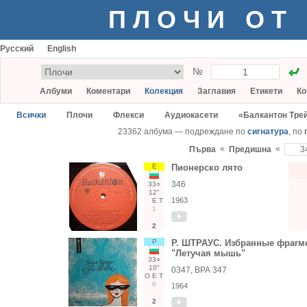
ПЛОЧИ ОТ
Русский
English
№
Албуми
Коментари
Колекция
Заглавия
Етикети
Ко
Всички
Плочи
Флекси
Аудиокасети
«Балкантон Тре
23362 албума — подреждане по
сигнатура
, по
«
«
Първа
Предишна
Е
Пионерско лято
346
33○
12"
1963
Е
Т
1
2
Р
Р. ШТРАУС. Избранные фрагм
"Летучая мышь"
33○
10"
0347, ВРА 347
О
Е
Т
6
1964
2