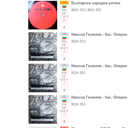
Н
Български народни ритми
ВНН 352, ВНА 352
33○
10"
Е
Т
10
2
О
Никола Гюзелев - бас. Оперен
ВОА 353
33○
12"
О
Е
Т
9
3
О
Никола Гюзелев - бас. Оперен
ВОА 353
33○
12"
О
Е
Т
9
3
О
Никола Гюзелев - бас. Оперен
ВОА 353
33○
12"
О
Е
Т
9
3