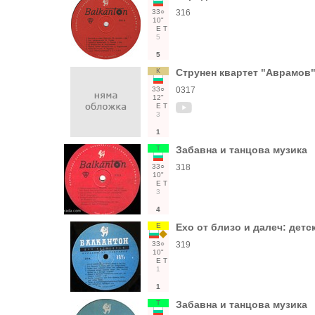
33○
316
10"
Е
Т
5
5
К
Струнен квартет "Аврамов
33○
0317
12"
Е
Т
3
1
Т
Забавна и танцова музика
33○
318
10"
Е
Т
3
4
Е
Ехо от близо и далеч: детс
33○
319
10"
Е
Т
1
1
Т
Забавна и танцова музика