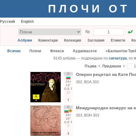
ПЛОЧИ ОТ
Русский
English
№
Албуми
Коментари
Колекция
Заглавия
Етикети
Ко
Всички
Плочи
Флекси
Аудиокасети
«Балкантон Тре
9145 албума — подреждане по
сигнатура
, по
п
«
«
Първа
Предишна
О
Оперен рецитал на Катя По
33○
302, ВОА 302
12"
О
Е
Т
31
7
О
Международен конкурс на м
33○
303, ВОН 303
10"
О
Е
Т
5
3