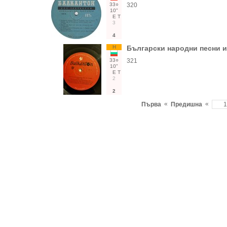
33○
320
10"
Е
Т
3
4
Н
Български народни песни и
33○
321
10"
Е
Т
2
2
«
«
Първа
Предишна