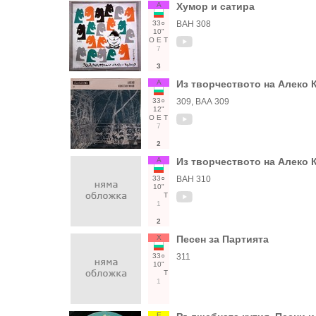
А
Хумор и сатира
33○
ВАН 308
10"
О
Е
Т
7
3
А
Из творчеството на Алеко 
33○
309, ВАА 309
12"
О
Е
Т
7
2
А
Из творчеството на Алеко 
33○
ВАН 310
10"
Т
1
2
Х
Песен за Партията
33○
311
10"
Т
1
Е