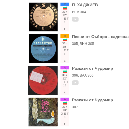
С
П. ХАДЖИЕВ
33○
ВСА 304
12"
Е
Т
1
2
Н
Песни от Събора - надпява
33○
305, ВНН 305
10"
Е
Т
5
3
А
Разкази от Чудомир
33○
306, ВАА 306
12"
Е
Т
12
4
А
Разкази от Чудомир
33○
307
10"
О
Е
Т
3
2