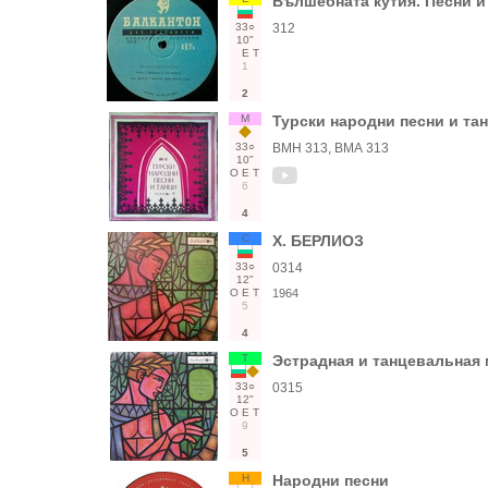
Вълшебната кутия. Песни и
33○
312
10"
Е
Т
1
2
М
Турски народни песни и та
33○
ВМН 313, ВМА 313
10"
О
Е
Т
6
4
С
Х. БЕРЛИОЗ
33○
0314
12"
О
Е
Т
1964
5
4
Т
Эстрадная и танцевальная
33○
0315
12"
О
Е
Т
9
5
Н
Народни песни