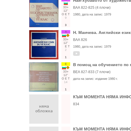
Най-хубавото от художестве
33○
ВАА 822-825 (4 плочи)
12"
О
Е
Т
1980
, дата на запис:
1979
9
3
А
Н. Манчева. Английски език 
33○
ВАА 826
12"
Е
Т
1980
, дата на запис:
1979
2
1
Е
В помощ на обучението по п
33○
ВЕА 827-833 (7 плочи)
12"
О
Е
Т
дата на запис:
издание 1980 г.
14
1
КЪМ МОМЕНТА НЯМА ИНФО
834
КЪМ МОМЕНТА НЯМА ИНФО