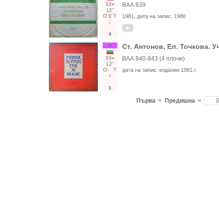
33○
ВАА 839
12"
О
Е
Т
1981
, дата на запис:
1980
2
4
А
Ст. Антонов, Ел. Точкова. Уч
33○
ВАА 840-843 (4 плочи)
12"
О
Т
дата на запис:
издание 1981 г.
4
1
«
«
Първа
Предишна