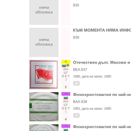
835
КЪМ МОМЕНТА НЯМА ИНФО
836
Е
Отечествен дълг. Масови и
33○
ВЕА 837
12"
О
Е
Т
1980
, дата на запис:
1980
3
2
А
Фонохристоматия по най-но
33○
ВАА 838
12"
О
Е
Т
1981
, дата на запис:
1980
5
4
А
Фонохристоматия по най-но