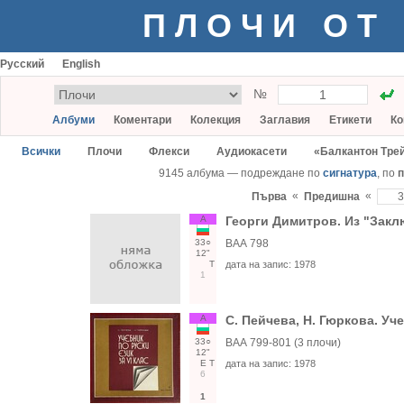
ПЛОЧИ ОТ
Русский
English
№
Албуми
Коментари
Колекция
Заглавия
Етикети
Ко
Всички
Плочи
Флекси
Аудиокасети
«Балкантон Тре
9145 албума — подреждане по
сигнатура
, по
п
«
«
Първа
Предишна
А
Георги Димитров. Из "Заклю
33○
ВАА 798
12"
Т
дата на запис:
1978
1
А
С. Пейчева, Н. Гюркова. Уче
33○
ВАА 799-801 (3 плочи)
12"
Е
Т
дата на запис:
1978
6
1