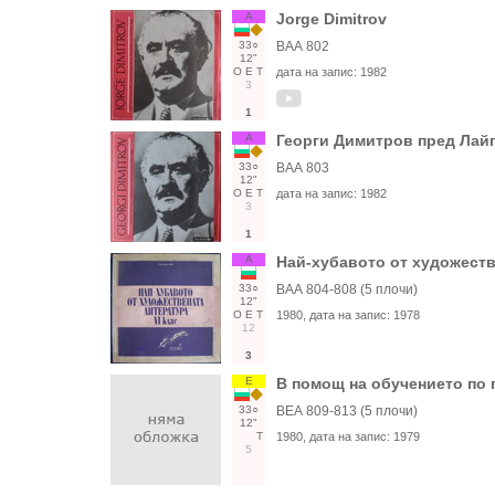
А
Jorge Dimitrov
33○
ВАА 802
12"
О
Е
Т
дата на запис:
1982
3
1
А
Георги Димитров пред Лайп
33○
ВАА 803
12"
О
Е
Т
дата на запис:
1982
3
1
А
Най-хубавото от художеств
33○
ВАА 804-808 (5 плочи)
12"
О
Е
Т
1980
, дата на запис:
1978
12
3
Е
В помощ на обучението по п
33○
ВЕА 809-813 (5 плочи)
12"
Т
1980
, дата на запис:
1979
5