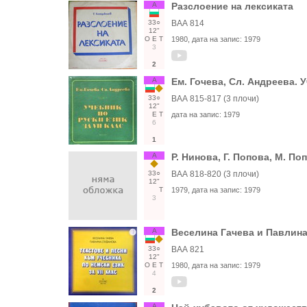
А
Разслоение на лексиката
33○
ВАА 814
12"
О
Е
Т
1980
, дата на запис:
1979
3
2
А
Ем. Гочева, Сл. Андреева. У
33○
ВАА 815-817 (3 плочи)
12"
Е
Т
дата на запис:
1979
6
1
А
Р. Нинова, Г. Попова, М. По
33○
ВАА 818-820 (3 плочи)
12"
Т
1979
, дата на запис:
1979
3
А
Веселина Гачева и Павлина 
33○
ВАА 821
12"
О
Е
Т
1980
, дата на запис:
1979
4
2
А