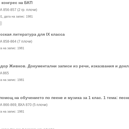
I конгрес на БКП
А 856-857 (2 гр. плочи)
81
, дата на запис:
1981
сская литература для IX класса
А 858-864 (7 плочи)
та на запис:
1981
дор Живков. Документални записи из речи, изказвания и док
A 865
та на запис:
1981
помощ на обучението по пеене и музика за 1 клас. 1 тема: пес
А 866-869, ВХА 870 (5 плочи)
та на запис:
1981