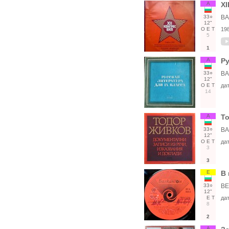
А
XI
33○
ВА
12"
О
Е
Т
19
5
1
А
Ру
33○
ВА
12"
О
Е
Т
да
14
А
То
33○
BA
12"
О
Е
Т
да
3
3
Е
В 
33○
ВЕ
12"
Е
Т
да
8
2
А