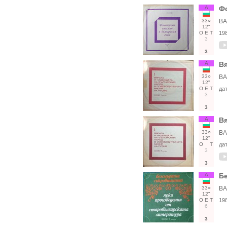
А
Фо
33○
ВА
12"
О
Е
Т
19
3
3
А
Вя
33○
ВА
12"
О
Е
Т
да
3
3
А
Вя
33○
ВА
12"
О
Т
да
3
3
А
Бе
33○
ВА
12"
О
Е
Т
19
6
3