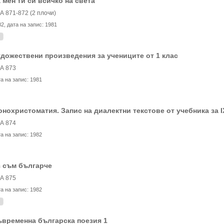
 мен ти си всичко на света
А 871-872 (2 плочи)
82
, дата на запис:
1981
дожествени произведения за учениците от 1 клас
А 873
та на запис:
1981
нохристоматия. Запис на диалектни текстове от учебника за I
А 874
та на запис:
1982
 съм българче
А 875
та на запис:
1982
временна българска поезия 1