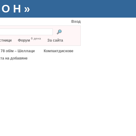
ТОН»
Вход
6 дена
стници
Форум
За сайта
78 об/м – Шеллаци
Компактдискове
та на добавяне