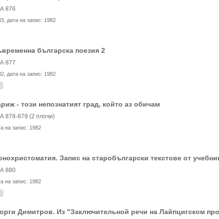
А 876
83
, дата на запис:
1982
временна българска поезия 2
А 877
82
, дата на запис:
1982
риж - този непознатият град, който аз обичам
А 878-879 (2 плочи)
та на запис:
1982
нохристоматия. Запис на старобългарски текстове от учебника
А 880
та на запис:
1982
орги Димитров. Из "Заключительной речи на Лайпцигском проц