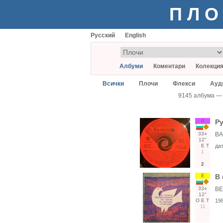
ПЛО
Русский
English
Албуми
Коментари
Колекци
Всички
Плочи
Флекси
Ауд
9145 албума —
А
Ру
33○
ВА
12"
Е
Т
да
1
2
Е
В 
33○
ВЕ
12"
О
Е
Т
19
11