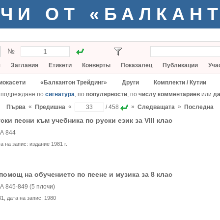
ЧИ ОТ «БАЛКАН
№
я
Заглавия
Етикети
Конверты
Показалец
Публикации
Уча
иокасети
«Балкантон Трейдинг»
Други
Комплекти / Кутии
 подреждане по
сигнатура
, по
популярности
, по
числу комментариев
или
да
«
«
»
»
Първа
Предишна
/ 458
Следващата
Последна
ски песни към учебника по руски език за VIII клас
А 844
та на запис:
издание 1981 г.
помощ на обучението по пеене и музика за 8 клас
А 845-849 (5 плочи)
81
, дата на запис:
1980