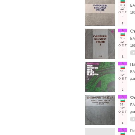
33○
ВА
12"
О
Е
Т
19
3
3
А
Съ
33○
ВА
12"
О
Е
Т
19
3
1
А
Па
33○
ВА
12"
О
Е
Т
да
9
2
А
Фо
33○
ВА
12"
О
Е
Т
да
3
1
А
Ге