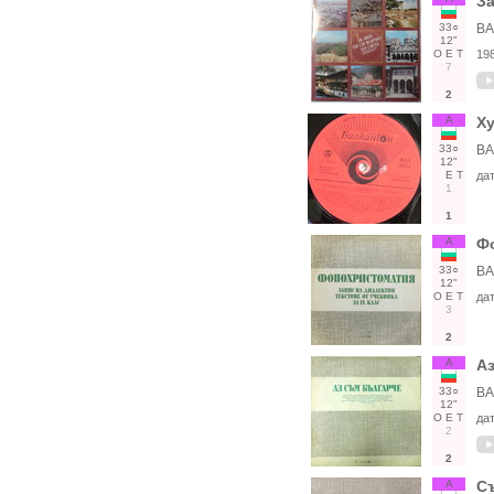
За
33○
ВА
12"
О
Е
Т
19
7
2
А
Ху
33○
ВА
12"
Е
Т
да
1
1
А
Фо
33○
ВА
12"
О
Е
Т
да
3
2
А
Аз
33○
ВА
12"
О
Е
Т
да
2
2
А
Съ