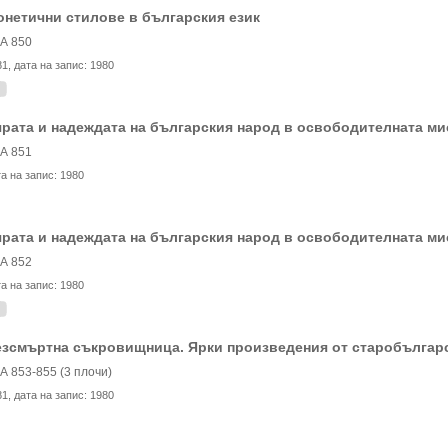
нетични стилове в българския език
А 850
81
, дата на запис:
1980
рата и надеждата на българския народ в освободителната мис
А 851
та на запис:
1980
рата и надеждата на българския народ в освободителната мис
А 852
та на запис:
1980
зсмъртна съкровищница. Ярки произведения от старобългарс
А 853-855 (3 плочи)
81
, дата на запис:
1980